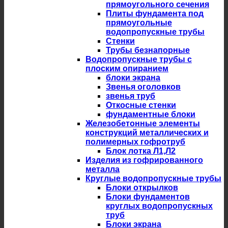
прямоугольного сечения
Плиты фундамента под
прямоугольные
водопропускные трубы
Стенки
Трубы безнапорные
Водопропускные трубы с
плоским опиранием
блоки экрана
Звенья оголовков
звенья труб
Откосные стенки
фундаментные блоки
Железобетонные элементы
конструкций металлических и
полимерных гофротруб
Блок лотка Л1,Л2
Изделия из гофрированного
металла
Круглые водопропускные трубы
Блоки открылков
Блоки фундаментов
круглых водопропускных
труб
Блоки экрана