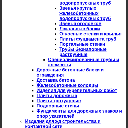
водопропускных труб
Звенья круглых
железобетонных
водопропускных труб
Звенья оголовков
Лекальные блоки
Откосные стенки и крылья
Плиты фундамента труб
Портальные стенки
Трубы безнапорные
раструбные
Специализированные трубы и
элементы
Дорожные бетонные блоки и
ограждения
Доставка бетона
Железобетонные колодцы
Изделия для укрепительных работ
Плиты дорожные
Плиты тротуарные
Подпорные стены
Фундаменты для дорожных знаков и
опор указателей
Изделия для жд строительства и
контактной сети