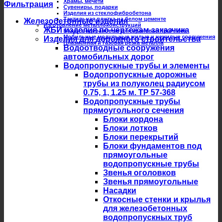
Храмы, мечети
Фильтрация
Сувениры, подарки
Изделия из стеклофибробетона
Тактильная плитка на белом цементе
Железобетонные изделия
Изготовление металлоконструкций
ЖБИ изделия по чертежам заказчика
Балки подкрановые для крановых троллеев
Мобильные модульные жилые и нежилые сооружения
Изделия для дорожного строительства
Плазменная и газовая резка металла
Водоотводные сооружения
автомобильных дорог
Водопропускные трубы и элементы
Водопропускные дорожные
трубы из полуколец радиусом
0.75, 1, 1.25 м. ТР 57-368
Водопропускные трубы
прямоугольного сечения
Блоки кордона
Блоки лотков
Блоки перекрытий
Блоки фундаментов под
прямоугольные
водопропускные трубы
Звенья оголовков
Звенья прямоугольные
Насадки
Откосные стенки и крылья
для железобетонных
водопропускных труб