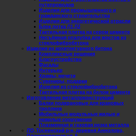
путепроводов
Изделия для промышленного и
гражданского строительства
Изделия для энергетической отрасли
Блок лотка Л1,Л2
Тактильная плитка на сером цементе
Несъёмная опалубка для мостов из
стеклофибробетона
Изделия из архитектурного бетона
Комплексные решения
Благоустройство
Фасады
Интерьер
Храмы, мечети
Сувениры, подарки
Изделия из стеклофибробетона
Тактильная плитка на белом цементе
Изготовление металлоконструкций
Балки подкрановые для крановых
троллеев
Мобильные модульные жилые и
нежилые сооружения
Плазменная и газовая резка металла
ЛО, Тосненский р-н, деревня Аннолово,
Планировочная ул. 5