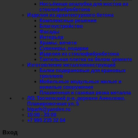
Несъёмная опалубка для мостов из
стеклофибробетона
Изделия из архитектурного бетона
Комплексные решения
Благоустройство
Фасады
Интерьер
Храмы, мечети
Сувениры, подарки
Изделия из стеклофибробетона
Тактильная плитка на белом цементе
Изготовление металлоконструкций
Балки подкрановые для крановых
троллеев
Мобильные модульные жилые и
нежилые сооружения
Плазменная и газовая резка металла
ЛО, Тосненский р-н, деревня Аннолово,
Планировочная ул. 5
blparh@yandex.ru
10:00 - 20:00
+7 995 235 32 04
Вход