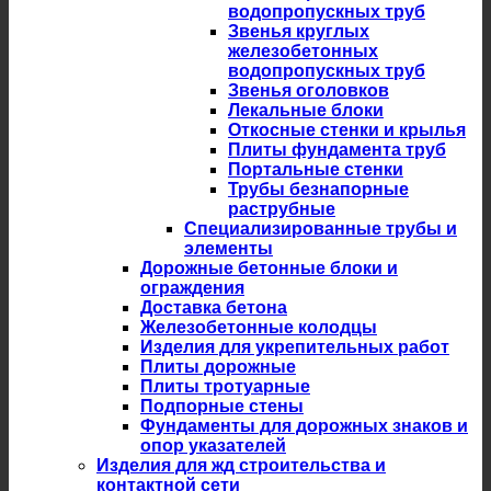
водопропускных труб
Звенья круглых
железобетонных
водопропускных труб
Звенья оголовков
Лекальные блоки
Откосные стенки и крылья
Плиты фундамента труб
Портальные стенки
Трубы безнапорные
раструбные
Специализированные трубы и
элементы
Дорожные бетонные блоки и
ограждения
Доставка бетона
Железобетонные колодцы
Изделия для укрепительных работ
Плиты дорожные
Плиты тротуарные
Подпорные стены
Фундаменты для дорожных знаков и
опор указателей
Изделия для жд строительства и
контактной сети