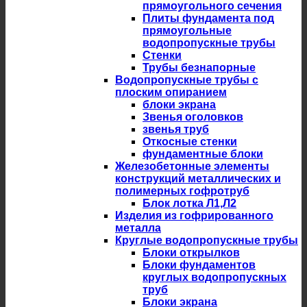
прямоугольного сечения
Плиты фундамента под
прямоугольные
водопропускные трубы
Стенки
Трубы безнапорные
Водопропускные трубы с
плоским опиранием
блоки экрана
Звенья оголовков
звенья труб
Откосные стенки
фундаментные блоки
Железобетонные элементы
конструкций металлических и
полимерных гофротруб
Блок лотка Л1,Л2
Изделия из гофрированного
металла
Круглые водопропускные трубы
Блоки открылков
Блоки фундаментов
круглых водопропускных
труб
Блоки экрана