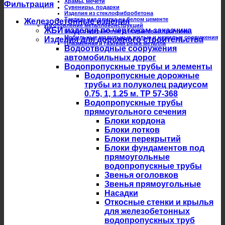
Храмы, мечети
Фильтрация
Сувениры, подарки
Изделия из стеклофибробетона
Тактильная плитка на белом цементе
Железобетонные изделия
Изготовление металлоконструкций
ЖБИ изделия по чертежам заказчика
Балки подкрановые для крановых троллеев
Мобильные модульные жилые и нежилые сооружения
Изделия для дорожного строительства
Плазменная и газовая резка металла
Водоотводные сооружения
автомобильных дорог
Водопропускные трубы и элементы
Водопропускные дорожные
трубы из полуколец радиусом
0.75, 1, 1.25 м. ТР 57-368
Водопропускные трубы
прямоугольного сечения
Блоки кордона
Блоки лотков
Блоки перекрытий
Блоки фундаментов под
прямоугольные
водопропускные трубы
Звенья оголовков
Звенья прямоугольные
Насадки
Откосные стенки и крылья
для железобетонных
водопропускных труб