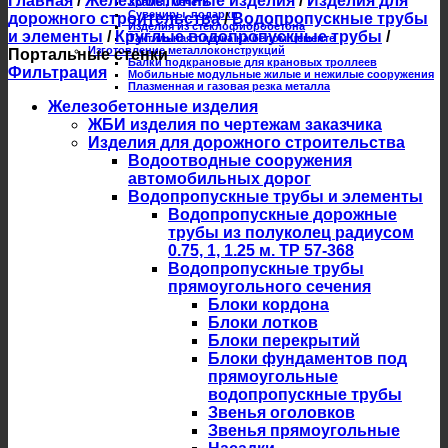
Главная
/
Железобетонные изделия
/
Изделия для
Храмы, мечети
Сувениры, подарки
дорожного строительства
/
Водопропускные трубы
Изделия из стеклофибробетона
и элементы
/
Круглые водопропускные трубы
/
Тактильная плитка на белом цементе
Изготовление металлоконструкций
Портальные стенки
Балки подкрановые для крановых троллеев
Фильтрация
Мобильные модульные жилые и нежилые сооружения
Плазменная и газовая резка металла
Железобетонные изделия
ЖБИ изделия по чертежам заказчика
Изделия для дорожного строительства
Водоотводные сооружения
автомобильных дорог
Водопропускные трубы и элементы
Водопропускные дорожные
трубы из полуколец радиусом
0.75, 1, 1.25 м. ТР 57-368
Водопропускные трубы
прямоугольного сечения
Блоки кордона
Блоки лотков
Блоки перекрытий
Блоки фундаментов под
прямоугольные
водопропускные трубы
Звенья оголовков
Звенья прямоугольные