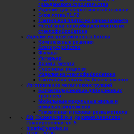
гражданского строительства
Изделия для энергетической отрасли
Блок лотка Л1,Л2
Тактильная плитка на сером цементе
Несъёмная опалубка для мостов из
стеклофибробетона
Изделия из архитектурного бетона
Комплексные решения
Благоустройство
Фасады
Интерьер
Храмы, мечети
Сувениры, подарки
Изделия из стеклофибробетона
Тактильная плитка на белом цементе
Изготовление металлоконструкций
Балки подкрановые для крановых
троллеев
Мобильные модульные жилые и
нежилые сооружения
Плазменная и газовая резка металла
ЛО, Тосненский р-н, деревня Аннолово,
Планировочная ул. 5
blparh@yandex.ru
10:00 - 20:00