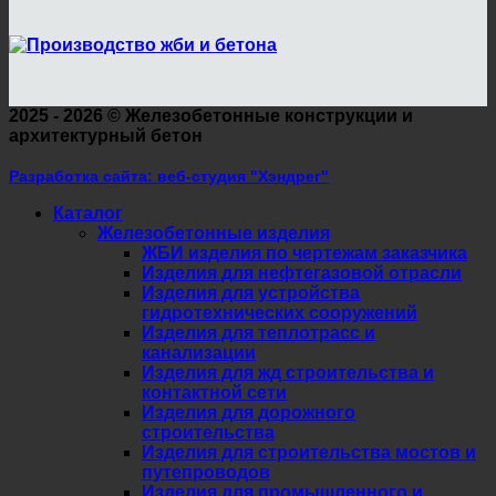
2025 - 2026 ©
Железобетонные конструкции и
архитектурный бетон
Разработка сайта: веб-студия "Хэндрег"
Каталог
Железобетонные изделия
ЖБИ изделия по чертежам заказчика
Изделия для нефтегазовой отрасли
Изделия для устройства
гидротехнических сооружений
Изделия для теплотрасс и
канализации
Изделия для жд строительства и
контактной сети
Изделия для дорожного
строительства
Изделия для строительства мостов и
путепроводов
Изделия для промышленного и