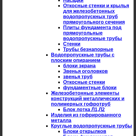
Насадки
Откосные стенки и крылья
для железобетонных
водопропускных труб
прямоугольного сечения
Плиты фундамента под
прямоугольные
водопропускные трубы
Стенки
Трубы безнапорные
Водопропускные трубы с
плоским опиранием
блоки экрана
Звенья оголовков
звенья труб
Откосные стенки
фундаментные блоки
Железобетонные элементы
конструкций металлических и
полимерных гофротруб
Блок лотка Л1,Л2
Изделия из гофрированного
металла
Круглые водопропускные трубы
Блоки открылков