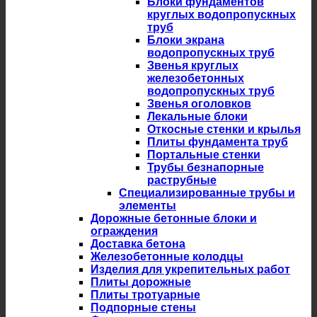
Блоки фундаментов
круглых водопропускных
труб
Блоки экрана
водопропускных труб
Звенья круглых
железобетонных
водопропускных труб
Звенья оголовков
Лекальные блоки
Откосные стенки и крылья
Плиты фундамента труб
Портальные стенки
Трубы безнапорные
раструбные
Специализированные трубы и
элементы
Дорожные бетонные блоки и
ограждения
Доставка бетона
Железобетонные колодцы
Изделия для укрепительных работ
Плиты дорожные
Плиты тротуарные
Подпорные стены