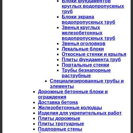
Блоки фундаментов
круглых водопропускных
труб
Блоки экрана
водопропускных труб
Звенья круглых
железобетонных
водопропускных труб
Звенья оголовков
Лекальные блоки
Откосные стенки и крылья
Плиты фундамента труб
Портальные стенки
Трубы безнапорные
раструбные
Специализированные трубы и
элементы
Дорожные бетонные блоки и
ограждения
Доставка бетона
Железобетонные колодцы
Изделия для укрепительных работ
Плиты дорожные
Плиты тротуарные
Подпорные стены