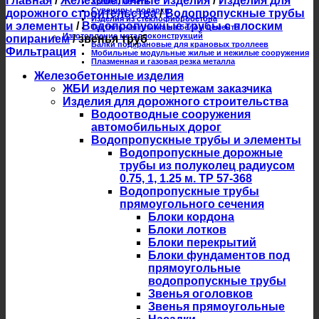
Главная
/
Железобетонные изделия
/
Изделия для
Храмы, мечети
Сувениры, подарки
дорожного строительства
/
Водопропускные трубы
Изделия из стеклофибробетона
и элементы
/
Водопропускные трубы с плоским
Тактильная плитка на белом цементе
Изготовление металлоконструкций
опиранием
/
звенья труб
Балки подкрановые для крановых троллеев
Фильтрация
Мобильные модульные жилые и нежилые сооружения
Плазменная и газовая резка металла
Железобетонные изделия
ЖБИ изделия по чертежам заказчика
Изделия для дорожного строительства
Водоотводные сооружения
автомобильных дорог
Водопропускные трубы и элементы
Водопропускные дорожные
трубы из полуколец радиусом
0.75, 1, 1.25 м. ТР 57-368
Водопропускные трубы
прямоугольного сечения
Блоки кордона
Блоки лотков
Блоки перекрытий
Блоки фундаментов под
прямоугольные
водопропускные трубы
Звенья оголовков
Звенья прямоугольные