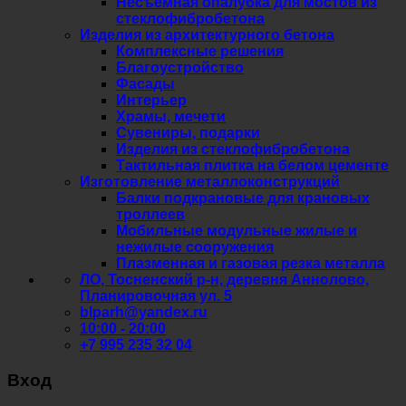
Несъёмная опалубка для мостов из
стеклофибробетона
Изделия из архитектурного бетона
Комплексные решения
Благоустройство
Фасады
Интерьер
Храмы, мечети
Сувениры, подарки
Изделия из стеклофибробетона
Тактильная плитка на белом цементе
Изготовление металлоконструкций
Балки подкрановые для крановых
троллеев
Мобильные модульные жилые и
нежилые сооружения
Плазменная и газовая резка металла
ЛО, Тосненский р-н, деревня Аннолово,
Планировочная ул. 5
blparh@yandex.ru
10:00 - 20:00
+7 995 235 32 04
Вход