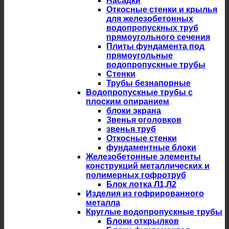
Насадки
Откосные стенки и крылья
для железобетонных
водопропускных труб
прямоугольного сечения
Плиты фундамента под
прямоугольные
водопропускные трубы
Стенки
Трубы безнапорные
Водопропускные трубы с
плоским опиранием
блоки экрана
Звенья оголовков
звенья труб
Откосные стенки
фундаментные блоки
Железобетонные элементы
конструкций металлических и
полимерных гофротруб
Блок лотка Л1,Л2
Изделия из гофрированного
металла
Круглые водопропускные трубы
Блоки открылков