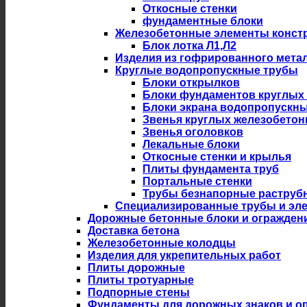
Откосные стенки
фундаментные блоки
Железобетонные элементы констр
Блок лотка Л1,Л2
Изделия из гофрированного мета
Круглые водопропускные трубы
Блоки открылков
Блоки фундаментов круглых
Блоки экрана водопропускны
Звенья круглых железобето
Звенья оголовков
Лекальные блоки
Откосные стенки и крылья
Плиты фундамента труб
Портальные стенки
Трубы безнапорные раструб
Специализированные трубы и эл
Дорожные бетонные блоки и огражден
Доставка бетона
Железобетонные колодцы
Изделия для укрепительных работ
Плиты дорожные
Плиты тротуарные
Подпорные стены
Фундаменты для дорожных знаков и оп