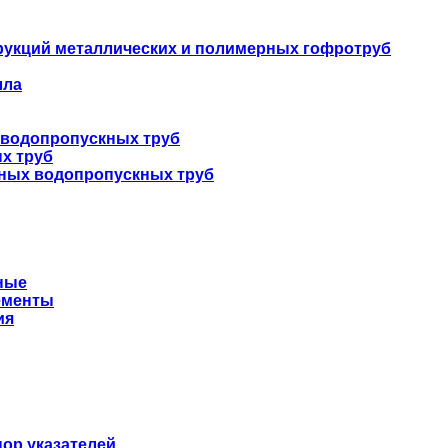
укций металлических и полимерных гофротруб
лла
 водопропускных труб
х труб
нных водопропускных труб
ные
ементы
ия
ор указателей