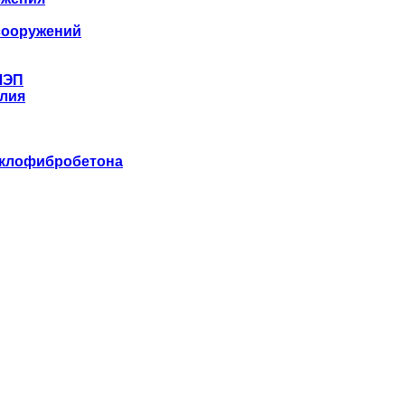
сооружений
ЛЭП
лия
еклофибробетона