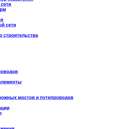
 сети
орм
ия
ой сети
о строительства
роводов
 элементы
рожных мостов и путепроводов
ации
н
бжения