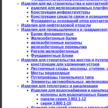
Изделия для жд строительства и контактной
изделия для железнодорожных платф
Конструкции инфраструктуры
Конструкции средств связи и освещен
Фундаменты оснований опор контактн
Изделия для нефтегазовой отрасли
Изделия для промышленного и гражданског
Балки фундаментные
Железобетонные балки
железобетонные колонны
железобетонные перемычки
Ригели железобетонные
Фундаментные блоки
Изделия для строительства мостов и путеп
конструкции для удлинения устоев
Лестничные сходы, косоуры, ступени,
Мосты пешеходные
Путепроводы тоннельного типа
Элементы автомобильных, железнодо
Изделия для теплотрасс и канализации
Изделия для водоснабжения и канализ
колонны для водонапорных баше
панели серия 3.902.1-12
серия 3.900.1-10
Изделия для сетей электро и теплосна