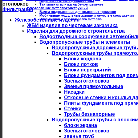
Изделия из стеклофибробетона
оголовков
Тактильная плитка на белом цементе
Изготовление металлоконструкций
Фильтрация
Балки подкрановые для крановых троллеев
Мобильные модульные жилые и нежилые сооружения
Железобетонные изделия
Плазменная и газовая резка металла
ЖБИ изделия по чертежам заказчика
Изделия для дорожного строительства
Водоотводные сооружения автомобил
Водопропускные трубы и элементы
Водопропускные дорожные трубы из
Водопропускные трубы прямоуго
Блоки кордона
Блоки лотков
Блоки перекрытий
Блоки фундаментов под пря
Звенья оголовков
Звенья прямоугольные
Насадки
Откосные стенки и крылья д
Плиты фундамента под прям
Стенки
Трубы безнапорные
Водопропускные трубы с плоски
блоки экрана
Звенья оголовков
звенья труб