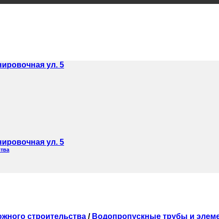
нировочная ул. 5
нировочная ул. 5
ства
ожного строительства
/
Водопропускные трубы и элем