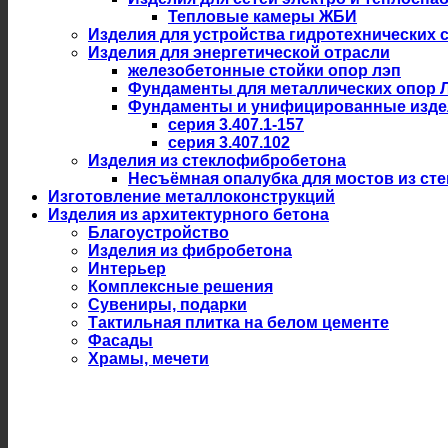
Тепловые камеры ЖБИ
Изделия для устройства гидротехнических 
Изделия для энергетической отрасли
железобетонные стойки опор лэп
Фундаменты для металлических опор 
Фундаменты и унифицированные изде
серия 3.407.1-157
серия 3.407.102
Изделия из стеклофибробетона
Несъёмная опалубка для мостов из ст
Изготовление металлоконструкций
Изделия из архитектурного бетона
Благоустройство
Изделия из фибробетона
Интерьер
Комплексные решения
Сувениры, подарки
Тактильная плитка на белом цементе
Фасады
Храмы, мечети