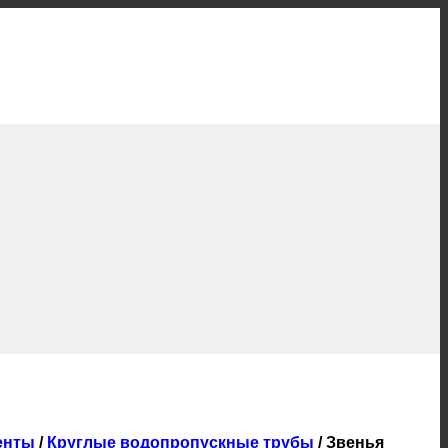
енты
/
Круглые водопропускные трубы
/
Звенья