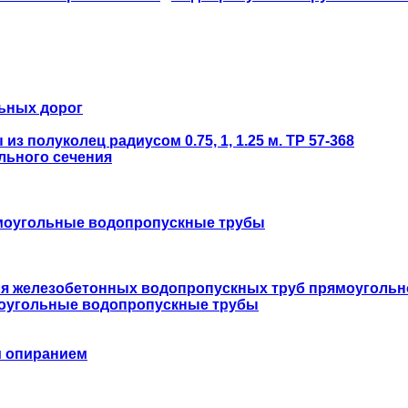
ьных дорог
 полуколец радиусом 0.75, 1, 1.25 м. ТР 57-368
льного сечения
моугольные водопропускные трубы
ля железобетонных водопропускных труб прямоугольн
оугольные водопропускные трубы
м опиранием