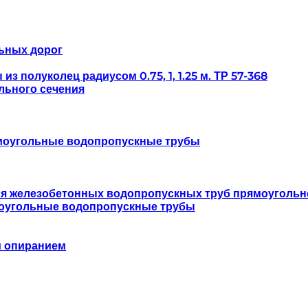
ьных дорог
 полуколец радиусом 0.75, 1, 1.25 м. ТР 57-368
льного сечения
моугольные водопропускные трубы
ля железобетонных водопропускных труб прямоугольн
оугольные водопропускные трубы
м опиранием