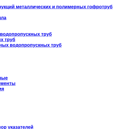
укций металлических и полимерных гофротруб
лла
 водопропускных труб
х труб
нных водопропускных труб
ные
ементы
ия
ор указателей