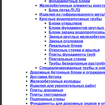
фундаментные блоки
Железобетонные элементы констр
Блок лотка Л1,Л2
Изделия из гофрированного мета
Круглые водопропускные трубы
Блоки открылков
Блоки фундаментов круглых
Блоки экрана водопропускны
Звенья круглых железобето
Звенья оголовков
Лекальные блоки
Откосные стенки и крылья
Плиты фундамента труб
Портальные стенки
Трубы безнапорные раструб
Специализированные трубы и эл
Дорожные бетонные блоки и огражден
Доставка бетона
Железобетонные колодцы
Изделия для укрепительных работ
Плиты дорожные
Плиты тротуарные
Подпорные стены
Фундаменты для дорожных знаков и оп