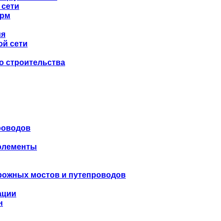
 сети
орм
ия
ой сети
о строительства
роводов
 элементы
рожных мостов и путепроводов
ации
н