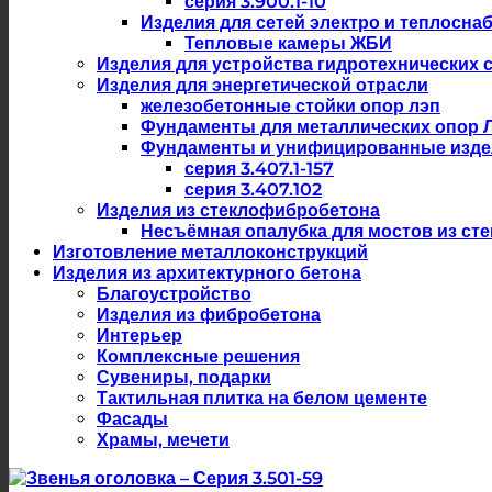
серия 3.900.1-10
Изделия для сетей электро и теплосна
Тепловые камеры ЖБИ
Изделия для устройства гидротехнических 
Изделия для энергетической отрасли
железобетонные стойки опор лэп
Фундаменты для металлических опор 
Фундаменты и унифицированные изде
серия 3.407.1-157
серия 3.407.102
Изделия из стеклофибробетона
Несъёмная опалубка для мостов из ст
Изготовление металлоконструкций
Изделия из архитектурного бетона
Благоустройство
Изделия из фибробетона
Интерьер
Комплексные решения
Сувениры, подарки
Тактильная плитка на белом цементе
Фасады
Храмы, мечети