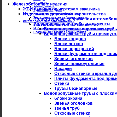
Интерьер
Железобетонные изделия
Храмы, мечети
ЖБИ изделия по чертежам заказчика
Сувениры, подарки
Изделия для дорожного строительства
Изделия из стеклофибробетона
Тактильная плитка на белом цементе
Водоотводные сооружения автомобил
Изготовление металлоконструкций
Водопропускные трубы и элементы
Балки подкрановые для крановых троллеев
Мобильные модульные жилые и нежилые сооружения
Водопропускные дорожные трубы из
Плазменная и газовая резка металла
Водопропускные трубы прямоуго
Блоки кордона
Блоки лотков
Блоки перекрытий
Блоки фундаментов под пря
Звенья оголовков
Звенья прямоугольные
Насадки
Откосные стенки и крылья д
Плиты фундамента под прям
Стенки
Трубы безнапорные
Водопропускные трубы с плоски
блоки экрана
Звенья оголовков
звенья труб
Откосные стенки