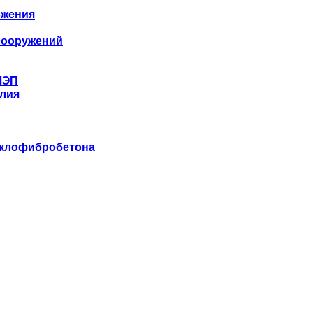
бжения
сооружений
ЛЭП
лия
еклофибробетона