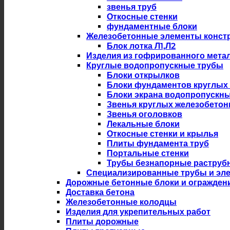
звенья труб
Откосные стенки
фундаментные блоки
Железобетонные элементы констр
Блок лотка Л1,Л2
Изделия из гофрированного мета
Круглые водопропускные трубы
Блоки открылков
Блоки фундаментов круглых
Блоки экрана водопропускны
Звенья круглых железобето
Звенья оголовков
Лекальные блоки
Откосные стенки и крылья
Плиты фундамента труб
Портальные стенки
Трубы безнапорные раструб
Специализированные трубы и эл
Дорожные бетонные блоки и огражден
Доставка бетона
Железобетонные колодцы
Изделия для укрепительных работ
Плиты дорожные