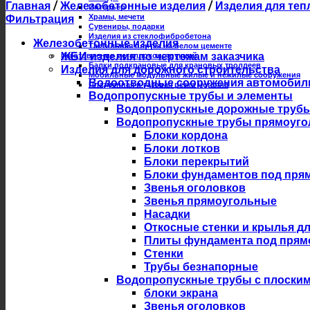
Главная
/
Железобетонные изделия
/
Изделия для теп
Интерьер
Храмы, мечети
Фильтрация
Сувениры, подарки
Изделия из стеклофибробетона
Железобетонные изделия
Тактильная плитка на белом цементе
ЖБИ изделия по чертежам заказчика
Изготовление металлоконструкций
Балки подкрановые для крановых троллеев
Изделия для дорожного строительства
Мобильные модульные жилые и нежилые сооружения
Водоотводные сооружения автомобил
Плазменная и газовая резка металла
Водопропускные трубы и элементы
Водопропускные дорожные трубы из
Водопропускные трубы прямоуго
Блоки кордона
Блоки лотков
Блоки перекрытий
Блоки фундаментов под пря
Звенья оголовков
Звенья прямоугольные
Насадки
Откосные стенки и крылья д
Плиты фундамента под прям
Стенки
Трубы безнапорные
Водопропускные трубы с плоски
блоки экрана
Звенья оголовков