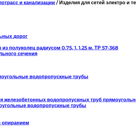
лотрасс и канализации
/
Изделия для сетей электро и 
ьных дорог
 полуколец радиусом 0.75, 1, 1.25 м. ТР 57-368
льного сечения
моугольные водопропускные трубы
ля железобетонных водопропускных труб прямоугольн
оугольные водопропускные трубы
м опиранием