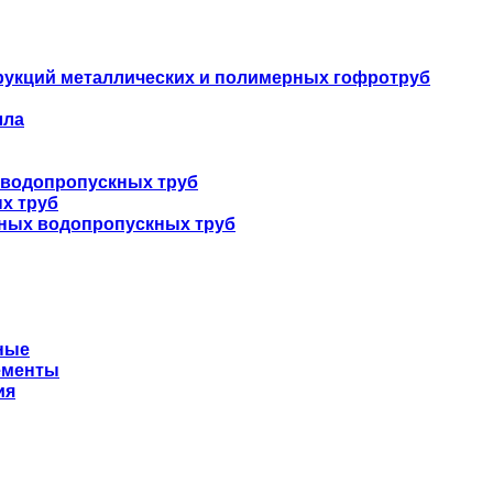
укций металлических и полимерных гофротруб
лла
 водопропускных труб
х труб
нных водопропускных труб
ные
ементы
ия