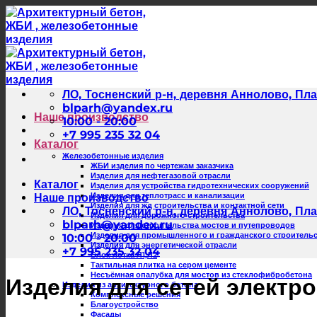
Skip
to
content
ЛО, Тосненский р-н, деревня Аннолово, Пла
blparh@yandex.ru
Наше производство
10:00 - 20:00
+7 995 235 32 04
Каталог
Железобетонные изделия
ЖБИ изделия по чертежам заказчика
Изделия для нефтегазовой отрасли
Каталог
Изделия для устройства гидротехнических сооружений
Изделия для теплотрасс и канализации
Наше производство
Изделия для жд строительства и контактной сети
ЛО, Тосненский р-н, деревня Аннолово, Пла
Изделия для дорожного строительства
blparh@yandex.ru
Изделия для строительства мостов и путепроводов
Изделия для промышленного и гражданского строитель
10:00 - 20:00
Изделия для энергетической отрасли
+7 995 235 32 04
Блок лотка Л1,Л2
Тактильная плитка на сером цементе
Несъёмная опалубка для мостов из стеклофибробетона
Изделия для сетей электр
Изделия из архитектурного бетона
Комплексные решения
Благоустройство
Фасады