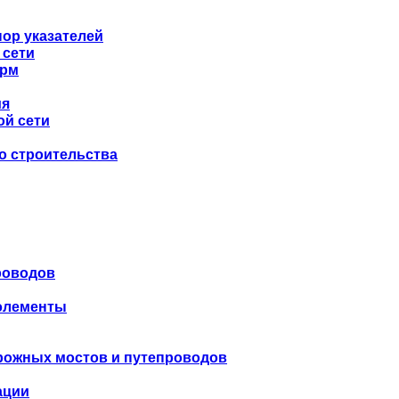
ор указателей
 сети
орм
ия
ой сети
о строительства
роводов
 элементы
рожных мостов и путепроводов
ации