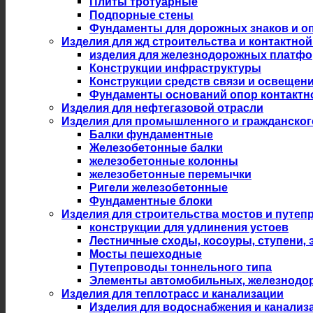
Плиты тротуарные
Подпорные стены
Фундаменты для дорожных знаков и оп
Изделия для жд строительства и контактной
изделия для железнодорожных платф
Конструкции инфраструктуры
Конструкции средств связи и освещен
Фундаменты оснований опор контактн
Изделия для нефтегазовой отрасли
Изделия для промышленного и гражданског
Балки фундаментные
Железобетонные балки
железобетонные колонны
железобетонные перемычки
Ригели железобетонные
Фундаментные блоки
Изделия для строительства мостов и путеп
конструкции для удлинения устоев
Лестничные сходы, косоуры, ступени,
Мосты пешеходные
Путепроводы тоннельного типа
Элементы автомобильных, железнодо
Изделия для теплотрасс и канализации
Изделия для водоснабжения и канализ