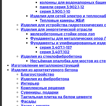
колонны для водонапорных баше
панели серия 3.902.1-12
серия 3.900.1-10
Изделия для сетей электро и теплосна
Тепловые камеры ЖБИ
Изделия для устройства гидротехнических 
Изделия для энергетической отрасли
железобетонные стойки опор лэп
Фундаменты для металлических опор 
Фундаменты и унифицированные изде
серия 3.407.1-157
серия 3.407.102
Изделия из стеклофибробетона
Несъёмная опалубка для мостов из ст
Изготовление металлоконструкций
Изделия из архитектурного бетона
Благоустройство
Изделия из фибробетона
Интерьер
Комплексные решения
Сувениры, подарки
Тактильная плитка на белом цементе
Фасады
Храмы, мечети