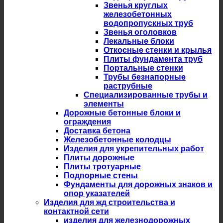
Звенья круглых
железобетонных
водопропускных труб
Звенья оголовков
Лекальные блоки
Откосные стенки и крылья
Плиты фундамента труб
Портальные стенки
Трубы безнапорные
раструбные
Специализированные трубы и
элементы
Дорожные бетонные блоки и
ограждения
Доставка бетона
Железобетонные колодцы
Изделия для укрепительных работ
Плиты дорожные
Плиты тротуарные
Подпорные стены
Фундаменты для дорожных знаков и
опор указателей
Изделия для жд строительства и
контактной сети
изделия для железнодорожных