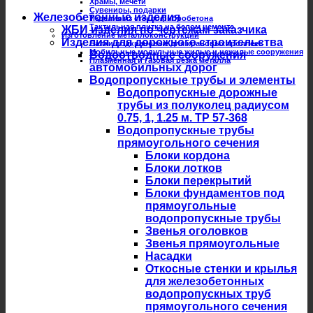
Храмы, мечети
Сувениры, подарки
Железобетонные изделия
Изделия из стеклофибробетона
Тактильная плитка на белом цементе
ЖБИ изделия по чертежам заказчика
Изготовление металлоконструкций
Изделия для дорожного строительства
Балки подкрановые для крановых троллеев
Мобильные модульные жилые и нежилые сооружения
Водоотводные сооружения
Плазменная и газовая резка металла
автомобильных дорог
Водопропускные трубы и элементы
Водопропускные дорожные
трубы из полуколец радиусом
0.75, 1, 1.25 м. ТР 57-368
Водопропускные трубы
прямоугольного сечения
Блоки кордона
Блоки лотков
Блоки перекрытий
Блоки фундаментов под
прямоугольные
водопропускные трубы
Звенья оголовков
Звенья прямоугольные
Насадки
Откосные стенки и крылья
для железобетонных
водопропускных труб
прямоугольного сечения