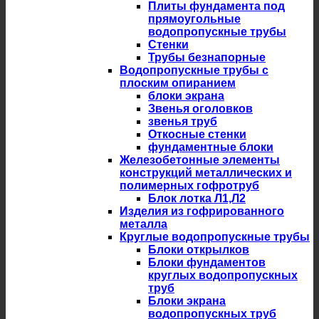
Плиты фундамента под
прямоугольные
водопропускные трубы
Стенки
Трубы безнапорные
Водопропускные трубы с
плоским опиранием
блоки экрана
Звенья оголовков
звенья труб
Откосные стенки
фундаментные блоки
Железобетонные элементы
конструкций металлических и
полимерных гофротруб
Блок лотка Л1,Л2
Изделия из гофрированного
металла
Круглые водопропускные трубы
Блоки открылков
Блоки фундаментов
круглых водопропускных
труб
Блоки экрана
водопропускных труб