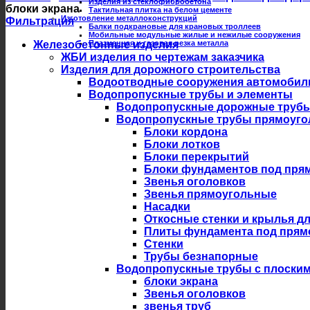
Изделия из стеклофибробетона
блоки экрана
Тактильная плитка на белом цементе
Изготовление металлоконструкций
Фильтрация
Балки подкрановые для крановых троллеев
Мобильные модульные жилые и нежилые сооружения
Железобетонные изделия
Плазменная и газовая резка металла
ЖБИ изделия по чертежам заказчика
Изделия для дорожного строительства
Водоотводные сооружения автомобил
Водопропускные трубы и элементы
Водопропускные дорожные трубы из
Водопропускные трубы прямоуго
Блоки кордона
Блоки лотков
Блоки перекрытий
Блоки фундаментов под пря
Звенья оголовков
Звенья прямоугольные
Насадки
Откосные стенки и крылья д
Плиты фундамента под прям
Стенки
Трубы безнапорные
Водопропускные трубы с плоски
блоки экрана
Звенья оголовков
звенья труб