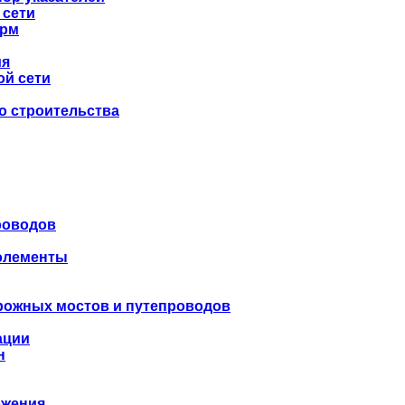
 сети
орм
ия
ой сети
о строительства
роводов
 элементы
рожных мостов и путепроводов
ации
н
бжения