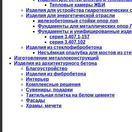
Тепловые камеры ЖБИ
Изделия для устройства гидротехнических 
Изделия для энергетической отрасли
железобетонные стойки опор лэп
Фундаменты для металлических опор 
Фундаменты и унифицированные изде
серия 3.407.1-157
серия 3.407.102
Изделия из стеклофибробетона
Несъёмная опалубка для мостов из ст
Изготовление металлоконструкций
Изделия из архитектурного бетона
Благоустройство
Изделия из фибробетона
Интерьер
Комплексные решения
Сувениры, подарки
Тактильная плитка на белом цементе
Фасады
Храмы, мечети