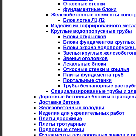
Откосные стенки
фундаментные блоки
Железобетонные элементы констр
Блок лотка Л1,Л2
Изделия из гофрированного мета
Круглые водопропускные трубы
Блоки открылков
Блоки фундаментов круглых
Блоки экрана водопропускны
Звенья круглых железобето
Звенья оголовков
Лекальные блоки
Откосные стенки и крылья
Плиты фундамента труб
Портальные стенки
Трубы безнапорные раструб
Специализированные трубы и эл
Дорожные бетонные блоки и огражден
Доставка бетона
Железобетонные колодцы
Изделия для укрепительных работ
Плиты дорожные
Плиты тротуарные
Подпорные стены
Фундаменты для дорожных знаков и оп