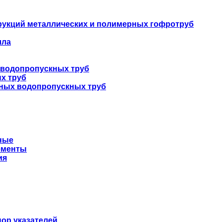
укций металлических и полимерных гофротруб
лла
 водопропускных труб
х труб
нных водопропускных труб
ные
ементы
ия
ор указателей