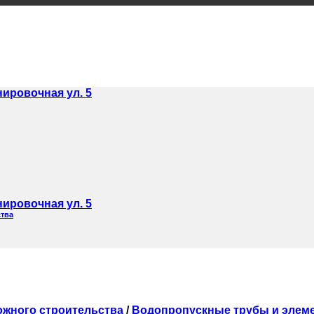
нировочная ул. 5
нировочная ул. 5
ства
ожного строительства
/
Водопропускные трубы и элем