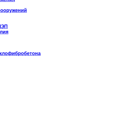
сооружений
ЛЭП
лия
еклофибробетона