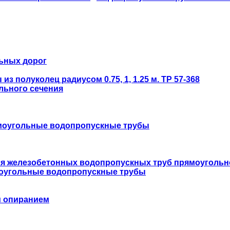
ьных дорог
 полуколец радиусом 0.75, 1, 1.25 м. ТР 57-368
льного сечения
моугольные водопропускные трубы
ля железобетонных водопропускных труб прямоугольн
оугольные водопропускные трубы
м опиранием