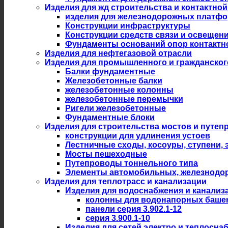
Изделия для жд строительства и контактной
изделия для железнодорожных платф
Конструкции инфраструктуры
Конструкции средств связи и освещен
Фундаменты оснований опор контактн
Изделия для нефтегазовой отрасли
Изделия для промышленного и гражданског
Балки фундаментные
Железобетонные балки
железобетонные колонны
железобетонные перемычки
Ригели железобетонные
Фундаментные блоки
Изделия для строительства мостов и путеп
конструкции для удлинения устоев
Лестничные сходы, косоуры, ступени,
Мосты пешеходные
Путепроводы тоннельного типа
Элементы автомобильных, железнодо
Изделия для теплотрасс и канализации
Изделия для водоснабжения и канализ
колонны для водонапорных баше
панели серия 3.902.1-12
серия 3.900.1-10
Изделия для сетей электро и теплосна