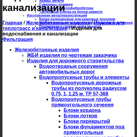
Храмы, мечети
канализации
Сувениры, подарки
Изделия из стеклофибробетона
Тактильная плитка на белом цементе
Изготовление металлоконструкций
Балки подкрановые для крановых троллеев
Главная
/
Железобетонные изделия
/
Изделия для
Мобильные модульные жилые и нежилые сооружения
Плазменная и газовая резка металла
теплотрасс и канализации
/
Изделия для
водоснабжения и канализации
Фильтрация
Железобетонные изделия
ЖБИ изделия по чертежам заказчика
Изделия для дорожного строительства
Водоотводные сооружения
автомобильных дорог
Водопропускные трубы и элементы
Водопропускные дорожные
трубы из полуколец радиусом
0.75, 1, 1.25 м. ТР 57-368
Водопропускные трубы
прямоугольного сечения
Блоки кордона
Блоки лотков
Блоки перекрытий
Блоки фундаментов под
прямоугольные