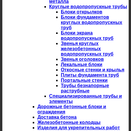
металла
Круглые водопропускные трубы
Блоки открылков
Блоки фундаментов
круглых водопропускных
труб
Блоки экрана
водопропускных труб
Звенья круглых
железобетонных
водопропускных труб
Звенья оголовков
Лекальные блоки
Откосные стенки и крылья
Плиты фундамента труб
Портальные стенки
Трубы безнапорные
раструбные
Специализированные трубы и
элементы
Дорожные бетонные блоки и
ограждения
Доставка бетона
Железобетонные колодцы
Изделия для укрепительных работ