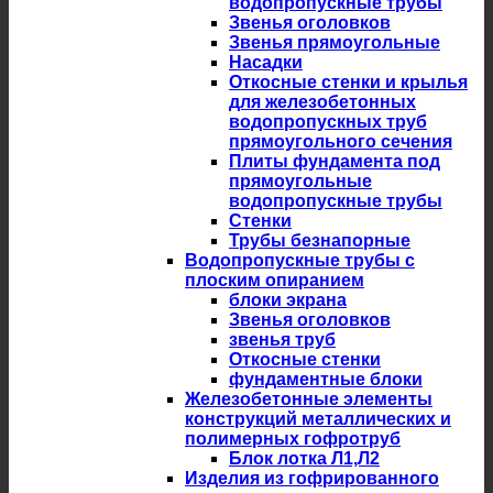
водопропускные трубы
Звенья оголовков
Звенья прямоугольные
Насадки
Откосные стенки и крылья
для железобетонных
водопропускных труб
прямоугольного сечения
Плиты фундамента под
прямоугольные
водопропускные трубы
Стенки
Трубы безнапорные
Водопропускные трубы с
плоским опиранием
блоки экрана
Звенья оголовков
звенья труб
Откосные стенки
фундаментные блоки
Железобетонные элементы
конструкций металлических и
полимерных гофротруб
Блок лотка Л1,Л2
Изделия из гофрированного