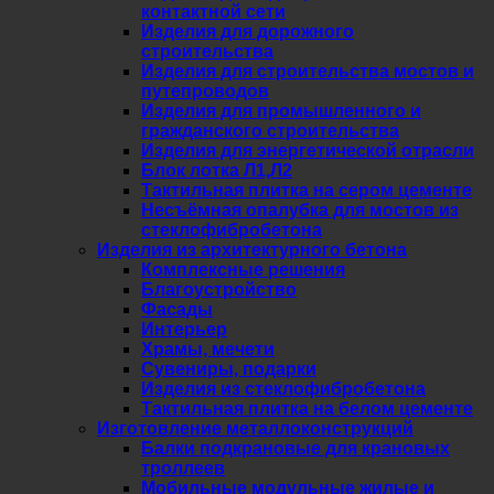
контактной сети
Изделия для дорожного
строительства
Изделия для строительства мостов и
путепроводов
Изделия для промышленного и
гражданского строительства
Изделия для энергетической отрасли
Блок лотка Л1,Л2
Тактильная плитка на сером цементе
Несъёмная опалубка для мостов из
стеклофибробетона
Изделия из архитектурного бетона
Комплексные решения
Благоустройство
Фасады
Интерьер
Храмы, мечети
Сувениры, подарки
Изделия из стеклофибробетона
Тактильная плитка на белом цементе
Изготовление металлоконструкций
Балки подкрановые для крановых
троллеев
Мобильные модульные жилые и