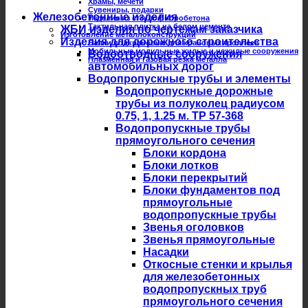
Храмы, мечети
Сувениры, подарки
Железобетонные изделия
Изделия из стеклофибробетона
Тактильная плитка на белом цементе
ЖБИ изделия по чертежам заказчика
Изготовление металлоконструкций
Изделия для дорожного строительства
Балки подкрановые для крановых троллеев
Мобильные модульные жилые и нежилые сооружения
Водоотводные сооружения
Плазменная и газовая резка металла
автомобильных дорог
Водопропускные трубы и элементы
Водопропускные дорожные
трубы из полуколец радиусом
0.75, 1, 1.25 м. ТР 57-368
Водопропускные трубы
прямоугольного сечения
Блоки кордона
Блоки лотков
Блоки перекрытий
Блоки фундаментов под
прямоугольные
водопропускные трубы
Звенья оголовков
Звенья прямоугольные
Насадки
Откосные стенки и крылья
для железобетонных
водопропускных труб
прямоугольного сечения