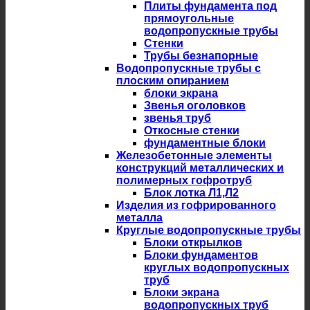
Плиты фундамента под
прямоугольные
водопропускные трубы
Стенки
Трубы безнапорные
Водопропускные трубы с
плоским опиранием
блоки экрана
Звенья оголовков
звенья труб
Откосные стенки
фундаментные блоки
Железобетонные элементы
конструкций металлических и
полимерных гофротруб
Блок лотка Л1,Л2
Изделия из гофрированного
металла
Круглые водопропускные трубы
Блоки открылков
Блоки фундаментов
круглых водопропускных
труб
Блоки экрана
водопропускных труб