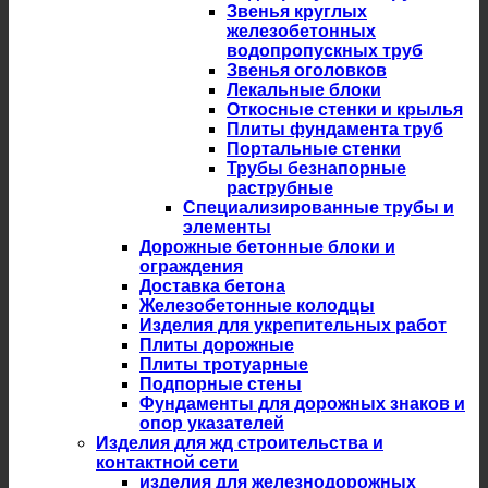
Звенья круглых
железобетонных
водопропускных труб
Звенья оголовков
Лекальные блоки
Откосные стенки и крылья
Плиты фундамента труб
Портальные стенки
Трубы безнапорные
раструбные
Специализированные трубы и
элементы
Дорожные бетонные блоки и
ограждения
Доставка бетона
Железобетонные колодцы
Изделия для укрепительных работ
Плиты дорожные
Плиты тротуарные
Подпорные стены
Фундаменты для дорожных знаков и
опор указателей
Изделия для жд строительства и
контактной сети
изделия для железнодорожных