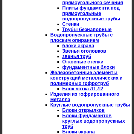
прямоугольного сечения
Плиты фундамента под
прямоугольные
водопропускные трубы
Стенки
Трубы безнапорные
Водопропускные трубы с
плоским опиранием
блоки экрана
Звенья оголовков
звенья труб
Откосные стенки
фундаментные блоки
Железобетонные элементы
конструкций металлических и
полимерных гофротруб
Блок лотка Л1,Л2
Изделия из гофрированного
металла
Круглые водопропускные трубы
Блоки открылков
Блоки фундаментов
круглых водопропускных
труб
Блоки экрана