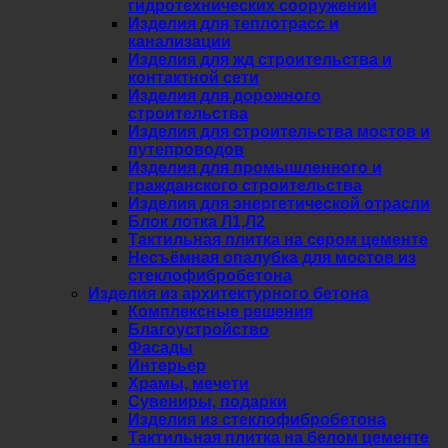
гидротехнических сооружений
Изделия для теплотрасс и
канализации
Изделия для жд строительства и
контактной сети
Изделия для дорожного
строительства
Изделия для строительства мостов и
путепроводов
Изделия для промышленного и
гражданского строительства
Изделия для энергетической отрасли
Блок лотка Л1,Л2
Тактильная плитка на сером цементе
Несъёмная опалубка для мостов из
стеклофибробетона
Изделия из архитектурного бетона
Комплексные решения
Благоустройство
Фасады
Интерьер
Храмы, мечети
Сувениры, подарки
Изделия из стеклофибробетона
Тактильная плитка на белом цементе