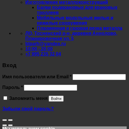
Изготовление металлоконструкций
Балки подкрановые для крановых
троллеев
Мобильные модульные жилые и
нежилые сооружения
Плазменная и газовая резка металла
ЛО, Тосненский р-н, деревня Аннолово,
Планировочная ул. 5
blparh@yandex.ru
10:00 - 20:00
+7 995 235 32 04
Вход
Обязательно
Имя пользователя или Email
*
Обязательно
Пароль
*
Запомнить меня
Войти
Забыли свой пароль?
Мы используем cookie.