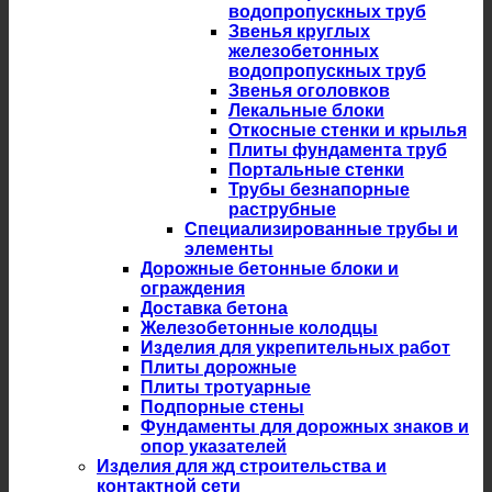
водопропускных труб
Звенья круглых
железобетонных
водопропускных труб
Звенья оголовков
Лекальные блоки
Откосные стенки и крылья
Плиты фундамента труб
Портальные стенки
Трубы безнапорные
раструбные
Специализированные трубы и
элементы
Дорожные бетонные блоки и
ограждения
Доставка бетона
Железобетонные колодцы
Изделия для укрепительных работ
Плиты дорожные
Плиты тротуарные
Подпорные стены
Фундаменты для дорожных знаков и
опор указателей
Изделия для жд строительства и
контактной сети