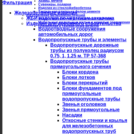
Храмы, мечети
Фильтрация
Сувениры, подарки
Изделия из стеклофибробетона
Тактильная плитка на белом цементе
Железобетонные изделия
Изготовление металлоконструкций
ЖБИ изделия по чертежам заказчика
Балки подкрановые для крановых троллеев
Мобильные модульные жилые и нежилые сооружения
Изделия для дорожного строительства
Плазменная и газовая резка металла
Водоотводные сооружения
автомобильных дорог
Водопропускные трубы и элементы
Водопропускные дорожные
трубы из полуколец радиусом
0.75, 1, 1.25 м. ТР 57-368
Водопропускные трубы
прямоугольного сечения
Блоки кордона
Блоки лотков
Блоки перекрытий
Блоки фундаментов под
прямоугольные
водопропускные трубы
Звенья оголовков
Звенья прямоугольные
Насадки
Откосные стенки и крылья
для железобетонных
водопропускных труб