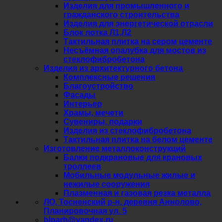
Изделия для промышленного и
гражданского строительства
Изделия для энергетической отрасли
Блок лотка Л1,Л2
Тактильная плитка на сером цементе
Несъёмная опалубка для мостов из
стеклофибробетона
Изделия из архитектурного бетона
Комплексные решения
Благоустройство
Фасады
Интерьер
Храмы, мечети
Сувениры, подарки
Изделия из стеклофибробетона
Тактильная плитка на белом цементе
Изготовление металлоконструкций
Балки подкрановые для крановых
троллеев
Мобильные модульные жилые и
нежилые сооружения
Плазменная и газовая резка металла
ЛО, Тосненский р-н, деревня Аннолово,
Планировочная ул. 5
blparh@yandex.ru