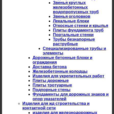
Звенья круглых
железобетонных
водопропускных труб
Звенья оголовков
Лекальные блоки
Откосные стенки и крылья
Плиты фундамента труб
Портальные стенки
Трубы безнапорные
раструбные
Специализированные трубы и
элементы
Дорожные бетонные блоки и
ограждения
Доставка бетона
Железобетонные колодцы
Изделия для укрепительных работ
Плиты дорожные
Плиты тротуарные
Подпорные стены
Фундаменты для дорожных знаков и
опор указателей
Изделия для жд строительства и
контактной сети
изделия для железнодорожных