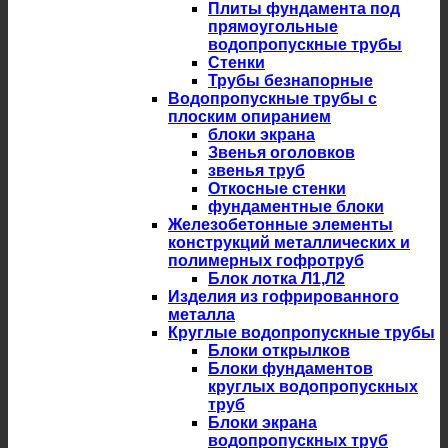
Плиты фундамента под
прямоугольные
водопропускные трубы
Стенки
Трубы безнапорные
Водопропускные трубы с
плоским опиранием
блоки экрана
Звенья оголовков
звенья труб
Откосные стенки
фундаментные блоки
Железобетонные элементы
конструкций металлических и
полимерных гофротруб
Блок лотка Л1,Л2
Изделия из гофрированного
металла
Круглые водопропускные трубы
Блоки открылков
Блоки фундаментов
круглых водопропускных
труб
Блоки экрана
водопропускных труб