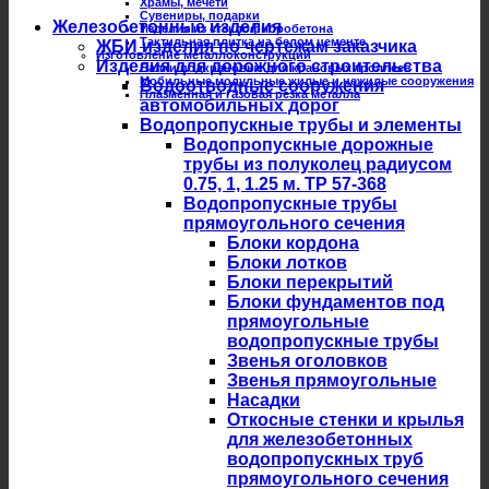
Храмы, мечети
Сувениры, подарки
Железобетонные изделия
Изделия из стеклофибробетона
Тактильная плитка на белом цементе
ЖБИ изделия по чертежам заказчика
Изготовление металлоконструкций
Изделия для дорожного строительства
Балки подкрановые для крановых троллеев
Мобильные модульные жилые и нежилые сооружения
Водоотводные сооружения
Плазменная и газовая резка металла
автомобильных дорог
Водопропускные трубы и элементы
Водопропускные дорожные
трубы из полуколец радиусом
0.75, 1, 1.25 м. ТР 57-368
Водопропускные трубы
прямоугольного сечения
Блоки кордона
Блоки лотков
Блоки перекрытий
Блоки фундаментов под
прямоугольные
водопропускные трубы
Звенья оголовков
Звенья прямоугольные
Насадки
Откосные стенки и крылья
для железобетонных
водопропускных труб
прямоугольного сечения