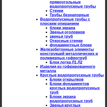
прямоугольные
водопропускные трубы
Стенки
Трубы безнапорные
Водопропускные трубы с
плоским опиранием
блоки экрана
Звенья оголовков
звенья труб
Откосные стенки
фундаментные блоки
Железобетонные элементы
конструкций металлических и
полимерных гофротруб
Блок лотка Л1,Л2
Изделия из гофрированного
металла
Круглые водопропускные трубы
Блоки открылков
Блоки фундаментов
круглых водопропускных
труб
Блоки экрана
водопропускных труб
Звенья круглых