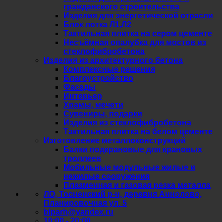
гражданского строительства
Изделия для энергетической отрасли
Блок лотка Л1,Л2
Тактильная плитка на сером цементе
Несъёмная опалубка для мостов из
стеклофибробетона
Изделия из архитектурного бетона
Комплексные решения
Благоустройство
Фасады
Интерьер
Храмы, мечети
Сувениры, подарки
Изделия из стеклофибробетона
Тактильная плитка на белом цементе
Изготовление металлоконструкций
Балки подкрановые для крановых
троллеев
Мобильные модульные жилые и
нежилые сооружения
Плазменная и газовая резка металла
ЛО, Тосненский р-н, деревня Аннолово,
Планировочная ул. 5
blparh@yandex.ru
10:00 - 20:00