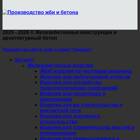
2025 - 2026 ©
Железобетонные конструкции и
архитектурный бетон
Разработка сайта: веб-студия "Хэндрег"
Каталог
Железобетонные изделия
ЖБИ изделия по чертежам заказчика
Изделия для нефтегазовой отрасли
Изделия для устройства
гидротехнических сооружений
Изделия для теплотрасс и
канализации
Изделия для жд строительства и
контактной сети
Изделия для дорожного
строительства
Изделия для строительства мостов и
путепроводов
Изделия для промышленного и