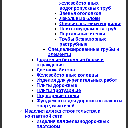
железобетонных
водопропускных труб
Звенья оголовков
Лекальные блоки
Откосные стенки и крылья
Плиты фундамента труб
Портальные стенки
Трубы безнапорные
раструбные
Специализированные трубы и
элементы
Дорожные бетонные блоки и
ограждения
Доставка бетона
Железобетонные колодцы
Изделия для укрепительных работ
Плиты дорожные
Плиты тротуарные
Подпорные стены
Фундаменты для дорожных знаков и
опор указателей
Изделия для жд строительства и
контактной сети
изделия для железнодорожных
платформ