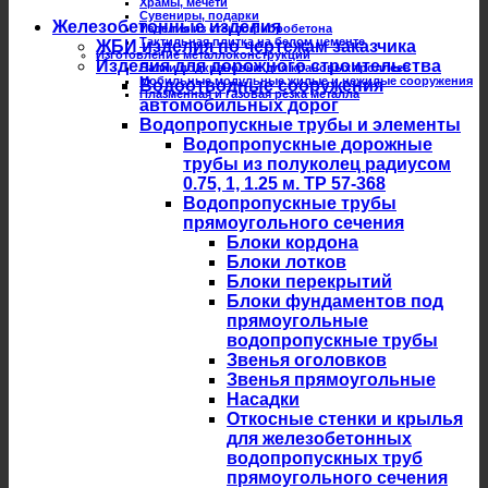
Храмы, мечети
Сувениры, подарки
Железобетонные изделия
Изделия из стеклофибробетона
Тактильная плитка на белом цементе
ЖБИ изделия по чертежам заказчика
Изготовление металлоконструкций
Изделия для дорожного строительства
Балки подкрановые для крановых троллеев
Мобильные модульные жилые и нежилые сооружения
Водоотводные сооружения
Плазменная и газовая резка металла
автомобильных дорог
Водопропускные трубы и элементы
Водопропускные дорожные
трубы из полуколец радиусом
0.75, 1, 1.25 м. ТР 57-368
Водопропускные трубы
прямоугольного сечения
Блоки кордона
Блоки лотков
Блоки перекрытий
Блоки фундаментов под
прямоугольные
водопропускные трубы
Звенья оголовков
Звенья прямоугольные
Насадки
Откосные стенки и крылья
для железобетонных
водопропускных труб
прямоугольного сечения