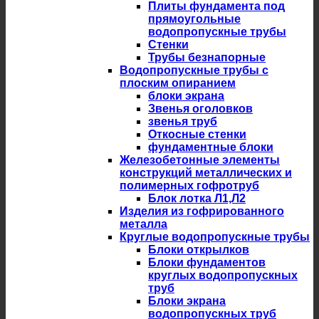
Плиты фундамента под
прямоугольные
водопропускные трубы
Стенки
Трубы безнапорные
Водопропускные трубы с
плоским опиранием
блоки экрана
Звенья оголовков
звенья труб
Откосные стенки
фундаментные блоки
Железобетонные элементы
конструкций металлических и
полимерных гофротруб
Блок лотка Л1,Л2
Изделия из гофрированного
металла
Круглые водопропускные трубы
Блоки открылков
Блоки фундаментов
круглых водопропускных
труб
Блоки экрана
водопропускных труб