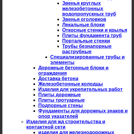
Звенья круглых
железобетонных
водопропускных труб
Звенья оголовков
Лекальные блоки
Откосные стенки и крылья
Плиты фундамента труб
Портальные стенки
Трубы безнапорные
раструбные
Специализированные трубы и
элементы
Дорожные бетонные блоки и
ограждения
Доставка бетона
Железобетонные колодцы
Изделия для укрепительных работ
Плиты дорожные
Плиты тротуарные
Подпорные стены
Фундаменты для дорожных знаков и
опор указателей
Изделия для жд строительства и
контактной сети
изделия для железнодорожных