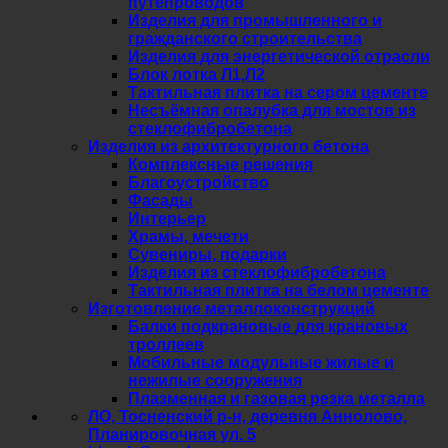
путепроводов
Изделия для промышленного и
гражданского строительства
Изделия для энергетической отрасли
Блок лотка Л1,Л2
Тактильная плитка на сером цементе
Несъёмная опалубка для мостов из
стеклофибробетона
Изделия из архитектурного бетона
Комплексные решения
Благоустройство
Фасады
Интерьер
Храмы, мечети
Сувениры, подарки
Изделия из стеклофибробетона
Тактильная плитка на белом цементе
Изготовление металлоконструкций
Балки подкрановые для крановых
троллеев
Мобильные модульные жилые и
нежилые сооружения
Плазменная и газовая резка металла
ЛО, Тосненский р-н, деревня Аннолово,
Планировочная ул. 5