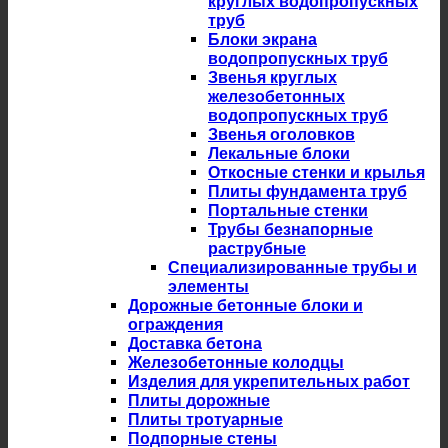
круглых водопропускных
труб
Блоки экрана
водопропускных труб
Звенья круглых
железобетонных
водопропускных труб
Звенья оголовков
Лекальные блоки
Откосные стенки и крылья
Плиты фундамента труб
Портальные стенки
Трубы безнапорные
раструбные
Специализированные трубы и
элементы
Дорожные бетонные блоки и
ограждения
Доставка бетона
Железобетонные колодцы
Изделия для укрепительных работ
Плиты дорожные
Плиты тротуарные
Подпорные стены