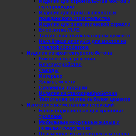
Изделия для строительства мостов и
путепроводов
Изделия для промышленного и
гражданского строительства
Изделия для энергетической отрасли
Блок лотка Л1,Л2
Тактильная плитка на сером цементе
Несъёмная опалубка для мостов из
стеклофибробетона
Изделия из архитектурного бетона
Комплексные решения
Благоустройство
Фасады
Интерьер
Храмы, мечети
Сувениры, подарки
Изделия из стеклофибробетона
Тактильная плитка на белом цементе
Изготовление металлоконструкций
Балки подкрановые для крановых
троллеев
Мобильные модульные жилые и
нежилые сооружения
Плазменная и газовая резка металла