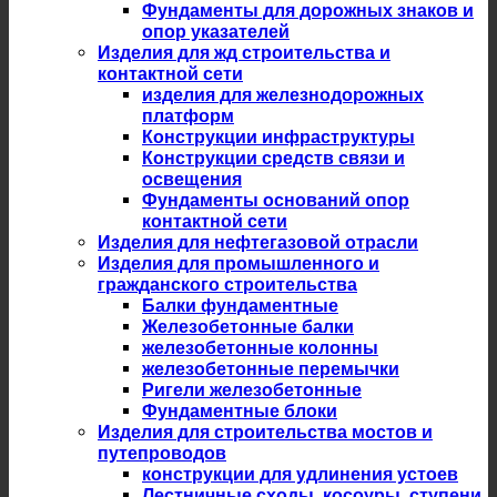
Фундаменты для дорожных знаков и
опор указателей
Изделия для жд строительства и
контактной сети
изделия для железнодорожных
платформ
Конструкции инфраструктуры
Конструкции средств связи и
освещения
Фундаменты оснований опор
контактной сети
Изделия для нефтегазовой отрасли
Изделия для промышленного и
гражданского строительства
Балки фундаментные
Железобетонные балки
железобетонные колонны
железобетонные перемычки
Ригели железобетонные
Фундаментные блоки
Изделия для строительства мостов и
путепроводов
конструкции для удлинения устоев
Лестничные сходы, косоуры, ступени,