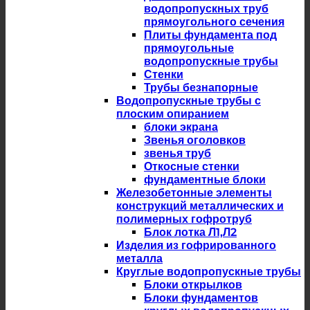
водопропускных труб
прямоугольного сечения
Плиты фундамента под
прямоугольные
водопропускные трубы
Стенки
Трубы безнапорные
Водопропускные трубы с
плоским опиранием
блоки экрана
Звенья оголовков
звенья труб
Откосные стенки
фундаментные блоки
Железобетонные элементы
конструкций металлических и
полимерных гофротруб
Блок лотка Л1,Л2
Изделия из гофрированного
металла
Круглые водопропускные трубы
Блоки открылков
Блоки фундаментов