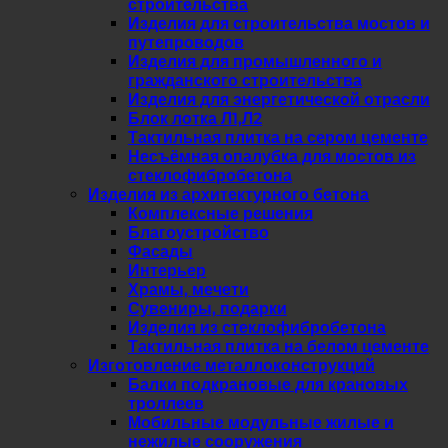
строительства
Изделия для строительства мостов и
путепроводов
Изделия для промышленного и
гражданского строительства
Изделия для энергетической отрасли
Блок лотка Л1,Л2
Тактильная плитка на сером цементе
Несъёмная опалубка для мостов из
стеклофибробетона
Изделия из архитектурного бетона
Комплексные решения
Благоустройство
Фасады
Интерьер
Храмы, мечети
Сувениры, подарки
Изделия из стеклофибробетона
Тактильная плитка на белом цементе
Изготовление металлоконструкций
Балки подкрановые для крановых
троллеев
Мобильные модульные жилые и
нежилые сооружения