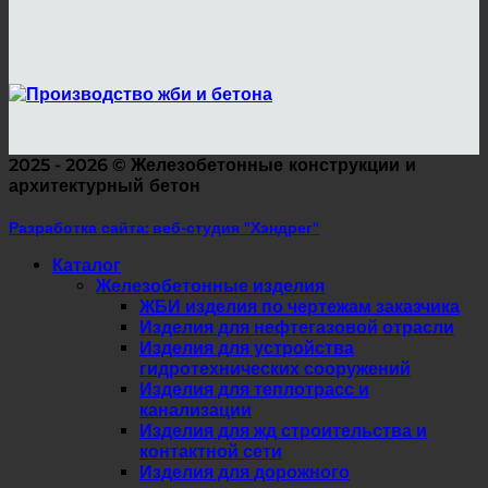
2025 - 2026 ©
Железобетонные конструкции и
архитектурный бетон
Разработка сайта: веб-студия "Хэндрег"
Каталог
Железобетонные изделия
ЖБИ изделия по чертежам заказчика
Изделия для нефтегазовой отрасли
Изделия для устройства
гидротехнических сооружений
Изделия для теплотрасс и
канализации
Изделия для жд строительства и
контактной сети
Изделия для дорожного