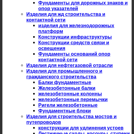
Фундаменты для дорожных знаков и
опор указателей
Изделия для жд строительства и
контактной сети
изделия для железнодорожных
платформ
Конструкции инфраструктуры
Конструкции средств связи и
освещения
Фундаменты оснований опор
контактной сети
Изделия для нефтегазовой отрасли
Изделия для промышленного и
гражданского строительства
Балки фундаментные
Железобетонные балки
железобетонные колонны
железобетонные перемычки
Ригели железобетонные
Фундаментные блоки
Изделия для строительства мостов и
путепроводов
конструкции для удлинения устоев
Лестничные сходы, косоуры, ступени,