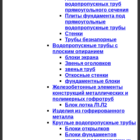
водопропускных труб
прямоугольного сечения
Плиты фундамента под
прямоугольные
водопропускные трубы
Стенки
Трубы безнапорные
Водопропускные трубы с
плоским опиранием
блоки экрана
Звенья оголовков
звенья труб
Откосные стенки
фундаментные блоки
Железобетонные элементы
конструкций металлических и
полимерных гофротруб
Блок лотка Л1,Л2
Изделия из гофрированного
металла
Круглые водопропускные трубы
Блоки открылков
Блоки фундаментов