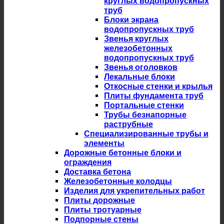
круглых водопропускных
труб
Блоки экрана
водопропускных труб
Звенья круглых
железобетонных
водопропускных труб
Звенья оголовков
Лекальные блоки
Откосные стенки и крылья
Плиты фундамента труб
Портальные стенки
Трубы безнапорные
раструбные
Специализированные трубы и
элементы
Дорожные бетонные блоки и
ограждения
Доставка бетона
Железобетонные колодцы
Изделия для укрепительных работ
Плиты дорожные
Плиты тротуарные
Подпорные стены