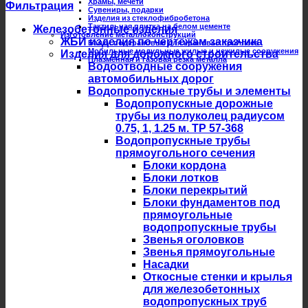
Храмы, мечети
Фильтрация
Сувениры, подарки
Изделия из стеклофибробетона
Тактильная плитка на белом цементе
Железобетонные изделия
Изготовление металлоконструкций
ЖБИ изделия по чертежам заказчика
Балки подкрановые для крановых троллеев
Мобильные модульные жилые и нежилые сооружения
Изделия для дорожного строительства
Плазменная и газовая резка металла
Водоотводные сооружения
автомобильных дорог
Водопропускные трубы и элементы
Водопропускные дорожные
трубы из полуколец радиусом
0.75, 1, 1.25 м. ТР 57-368
Водопропускные трубы
прямоугольного сечения
Блоки кордона
Блоки лотков
Блоки перекрытий
Блоки фундаментов под
прямоугольные
водопропускные трубы
Звенья оголовков
Звенья прямоугольные
Насадки
Откосные стенки и крылья
для железобетонных
водопропускных труб