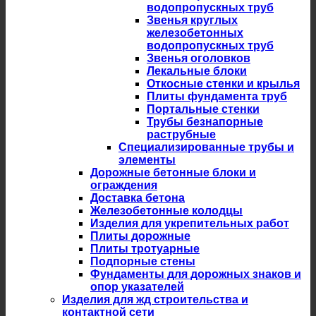
водопропускных труб
Звенья круглых
железобетонных
водопропускных труб
Звенья оголовков
Лекальные блоки
Откосные стенки и крылья
Плиты фундамента труб
Портальные стенки
Трубы безнапорные
раструбные
Специализированные трубы и
элементы
Дорожные бетонные блоки и
ограждения
Доставка бетона
Железобетонные колодцы
Изделия для укрепительных работ
Плиты дорожные
Плиты тротуарные
Подпорные стены
Фундаменты для дорожных знаков и
опор указателей
Изделия для жд строительства и
контактной сети