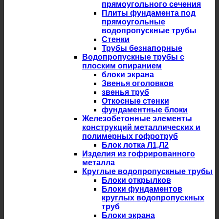
прямоугольного сечения
Плиты фундамента под
прямоугольные
водопропускные трубы
Стенки
Трубы безнапорные
Водопропускные трубы с
плоским опиранием
блоки экрана
Звенья оголовков
звенья труб
Откосные стенки
фундаментные блоки
Железобетонные элементы
конструкций металлических и
полимерных гофротруб
Блок лотка Л1,Л2
Изделия из гофрированного
металла
Круглые водопропускные трубы
Блоки открылков
Блоки фундаментов
круглых водопропускных
труб
Блоки экрана