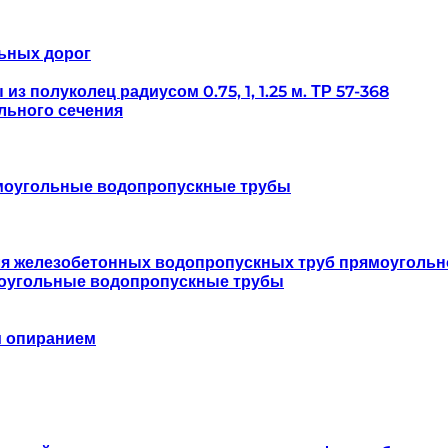
ьных дорог
 полуколец радиусом 0.75, 1, 1.25 м. ТР 57-368
льного сечения
моугольные водопропускные трубы
ля железобетонных водопропускных труб прямоугольн
оугольные водопропускные трубы
м опиранием