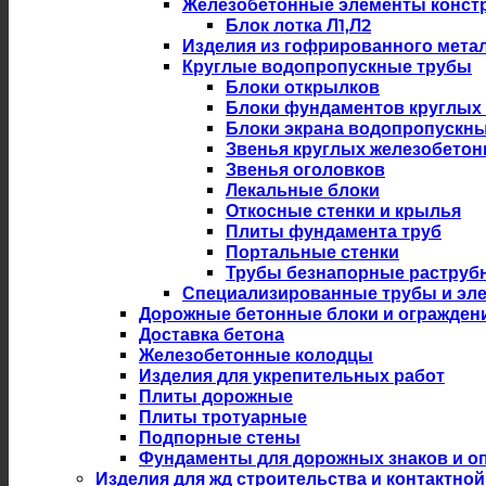
Железобетонные элементы констр
Блок лотка Л1,Л2
Изделия из гофрированного мета
Круглые водопропускные трубы
Блоки открылков
Блоки фундаментов круглых
Блоки экрана водопропускны
Звенья круглых железобето
Звенья оголовков
Лекальные блоки
Откосные стенки и крылья
Плиты фундамента труб
Портальные стенки
Трубы безнапорные раструб
Специализированные трубы и эл
Дорожные бетонные блоки и огражден
Доставка бетона
Железобетонные колодцы
Изделия для укрепительных работ
Плиты дорожные
Плиты тротуарные
Подпорные стены
Фундаменты для дорожных знаков и оп
Изделия для жд строительства и контактной