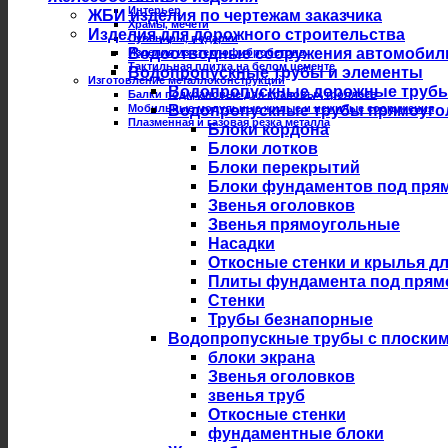
Интерьер
ЖБИ изделия по чертежам заказчика
Храмы, мечети
Изделия для дорожного строительства
Сувениры, подарки
Водоотводные сооружения автомобил
Изделия из стеклофибробетона
Тактильная плитка на белом цементе
Водопропускные трубы и элементы
Изготовление металлоконструкций
Водопропускные дорожные трубы из
Балки подкрановые для крановых троллеев
Мобильные модульные жилые и нежилые сооружения
Водопропускные трубы прямоуго
Плазменная и газовая резка металла
Блоки кордона
Блоки лотков
Блоки перекрытий
Блоки фундаментов под пря
Звенья оголовков
Звенья прямоугольные
Насадки
Откосные стенки и крылья д
Плиты фундамента под прям
Стенки
Трубы безнапорные
Водопропускные трубы с плоски
блоки экрана
Звенья оголовков
звенья труб
Откосные стенки
фундаментные блоки