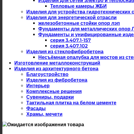
Изделия для сетей электро и теплосна
Тепловые камеры ЖБИ
Изделия для устройства гидротехнических 
Изделия для энергетической отрасли
железобетонные стойки опор лэп
Фундаменты для металлических опор 
Фундаменты и унифицированные изде
серия 3.407.1-157
серия 3.407.102
Изделия из стеклофибробетона
Несъёмная опалубка для мостов из ст
Изготовление металлоконструкций
Изделия из архитектурного бетона
Благоустройство
Изделия из фибробетона
Интерьер
Комплексные решения
Сувениры, подарки
Тактильная плитка на белом цементе
Фасады
Храмы, мечети