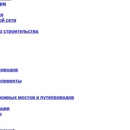
орм
ия
ой сети
о строительства
роводов
 элементы
рожных мостов и путепроводов
ации
н