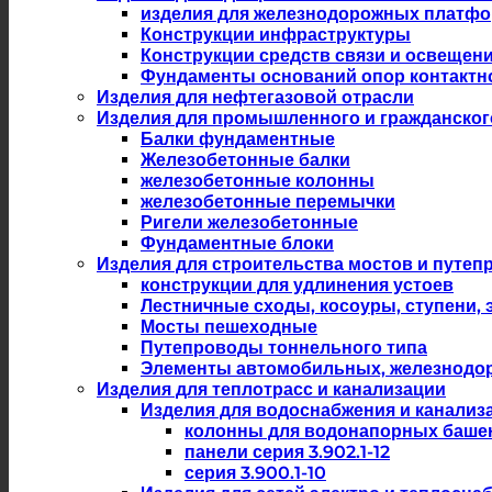
изделия для железнодорожных платф
Конструкции инфраструктуры
Конструкции средств связи и освещен
Фундаменты оснований опор контактн
Изделия для нефтегазовой отрасли
Изделия для промышленного и гражданског
Балки фундаментные
Железобетонные балки
железобетонные колонны
железобетонные перемычки
Ригели железобетонные
Фундаментные блоки
Изделия для строительства мостов и путеп
конструкции для удлинения устоев
Лестничные сходы, косоуры, ступени,
Мосты пешеходные
Путепроводы тоннельного типа
Элементы автомобильных, железнодо
Изделия для теплотрасс и канализации
Изделия для водоснабжения и канализ
колонны для водонапорных баше
панели серия 3.902.1-12
серия 3.900.1-10