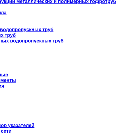
укций металлических и полимерных гофротруб
лла
 водопропускных труб
х труб
нных водопропускных труб
ные
ементы
ия
ор указателей
 сети