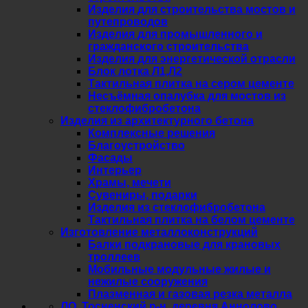
Изделия для строительства мостов и
путепроводов
Изделия для промышленного и
гражданского строительства
Изделия для энергетической отрасли
Блок лотка Л1,Л2
Тактильная плитка на сером цементе
Несъёмная опалубка для мостов из
стеклофибробетона
Изделия из архитектурного бетона
Комплексные решения
Благоустройство
Фасады
Интерьер
Храмы, мечети
Сувениры, подарки
Изделия из стеклофибробетона
Тактильная плитка на белом цементе
Изготовление металлоконструкций
Балки подкрановые для крановых
троллеев
Мобильные модульные жилые и
нежилые сооружения
Плазменная и газовая резка металла
ЛО, Тосненский р-н, деревня Аннолово,