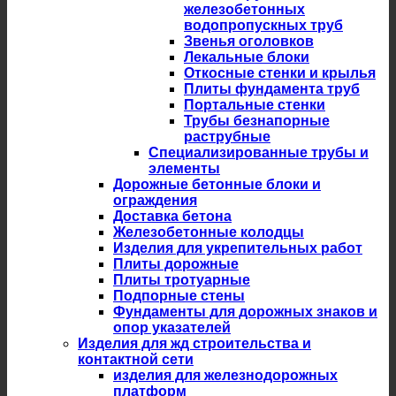
железобетонных
водопропускных труб
Звенья оголовков
Лекальные блоки
Откосные стенки и крылья
Плиты фундамента труб
Портальные стенки
Трубы безнапорные
раструбные
Специализированные трубы и
элементы
Дорожные бетонные блоки и
ограждения
Доставка бетона
Железобетонные колодцы
Изделия для укрепительных работ
Плиты дорожные
Плиты тротуарные
Подпорные стены
Фундаменты для дорожных знаков и
опор указателей
Изделия для жд строительства и
контактной сети
изделия для железнодорожных
платформ