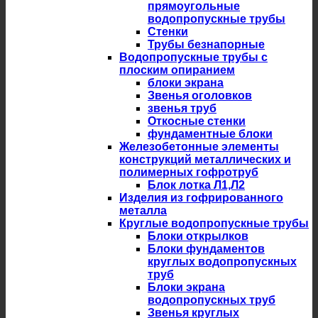
прямоугольные
водопропускные трубы
Стенки
Трубы безнапорные
Водопропускные трубы с
плоским опиранием
блоки экрана
Звенья оголовков
звенья труб
Откосные стенки
фундаментные блоки
Железобетонные элементы
конструкций металлических и
полимерных гофротруб
Блок лотка Л1,Л2
Изделия из гофрированного
металла
Круглые водопропускные трубы
Блоки открылков
Блоки фундаментов
круглых водопропускных
труб
Блоки экрана
водопропускных труб
Звенья круглых