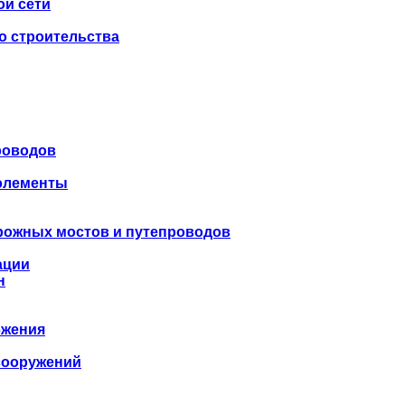
ой сети
о строительства
роводов
 элементы
рожных мостов и путепроводов
ации
н
бжения
сооружений