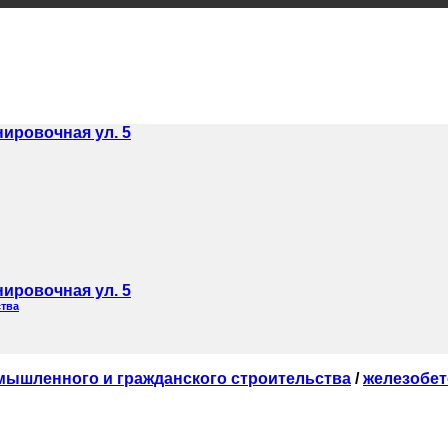
нировочная ул. 5
нировочная ул. 5
ства
мышленного и гражданского строительства
/
железобе