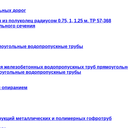
ьных дорог
 полуколец радиусом 0.75, 1, 1.25 м. ТР 57-368
льного сечения
моугольные водопропускные трубы
ля железобетонных водопропускных труб прямоугольн
оугольные водопропускные трубы
м опиранием
укций металлических и полимерных гофротруб