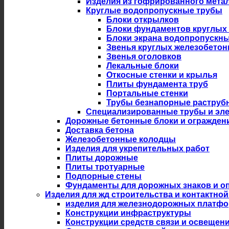
Изделия из гофрированного мета
Круглые водопропускные трубы
Блоки открылков
Блоки фундаментов круглых
Блоки экрана водопропускны
Звенья круглых железобето
Звенья оголовков
Лекальные блоки
Откосные стенки и крылья
Плиты фундамента труб
Портальные стенки
Трубы безнапорные раструб
Специализированные трубы и эл
Дорожные бетонные блоки и огражден
Доставка бетона
Железобетонные колодцы
Изделия для укрепительных работ
Плиты дорожные
Плиты тротуарные
Подпорные стены
Фундаменты для дорожных знаков и оп
Изделия для жд строительства и контактной
изделия для железнодорожных платф
Конструкции инфраструктуры
Конструкции средств связи и освещен