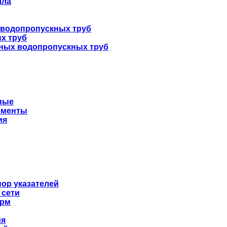
лла
 водопропускных труб
х труб
нных водопропускных труб
ные
ементы
ия
ор указателей
 сети
орм
ия