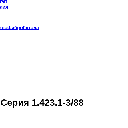
ЛЭП
лия
еклофибробетона
ерия 1.423.1-3/88