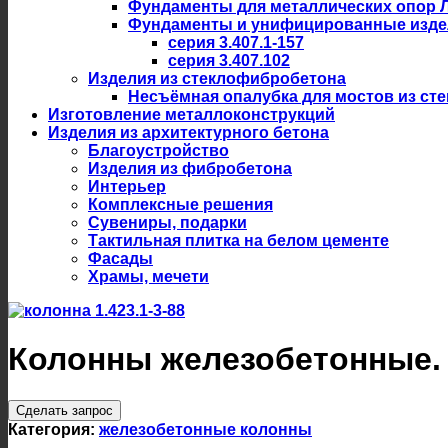
Фундаменты для металлических опор 
Фундаменты и унифицированные изде
серия 3.407.1-157
серия 3.407.102
Изделия из стеклофибробетона
Несъёмная опалубка для мостов из ст
Изготовление металлоконструкций
Изделия из архитектурного бетона
Благоустройство
Изделия из фибробетона
Интерьер
Комплексные решения
Сувениры, подарки
Тактильная плитка на белом цементе
Фасады
Храмы, мечети
Колонны железобетонные. С
Сделать запрос
Категория:
железобетонные колонны