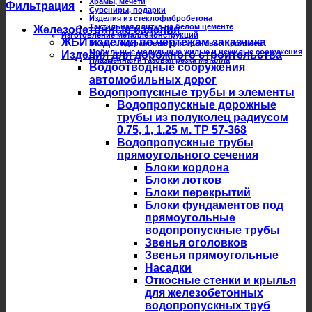
Храмы, мечети
Фильтрация
Сувениры, подарки
Изделия из стеклофибробетона
Тактильная плитка на белом цементе
Железобетонные изделия
Изготовление металлоконструкций
ЖБИ изделия по чертежам заказчика
Балки подкрановые для крановых троллеев
Мобильные модульные жилые и нежилые сооружения
Изделия для дорожного строительства
Плазменная и газовая резка металла
Водоотводные сооружения
автомобильных дорог
Водопропускные трубы и элементы
Водопропускные дорожные
трубы из полуколец радиусом
0.75, 1, 1.25 м. ТР 57-368
Водопропускные трубы
прямоугольного сечения
Блоки кордона
Блоки лотков
Блоки перекрытий
Блоки фундаментов под
прямоугольные
водопропускные трубы
Звенья оголовков
Звенья прямоугольные
Насадки
Откосные стенки и крылья
для железобетонных
водопропускных труб