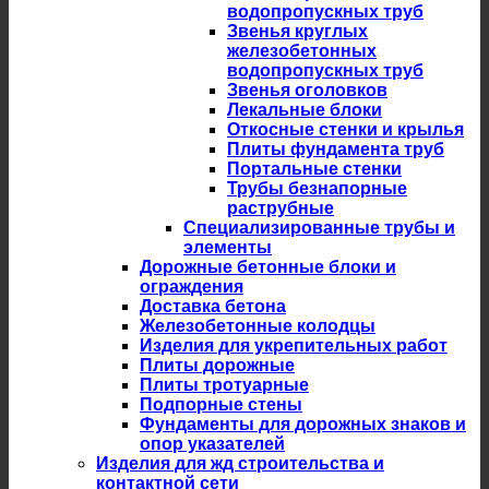
водопропускных труб
Звенья круглых
железобетонных
водопропускных труб
Звенья оголовков
Лекальные блоки
Откосные стенки и крылья
Плиты фундамента труб
Портальные стенки
Трубы безнапорные
раструбные
Специализированные трубы и
элементы
Дорожные бетонные блоки и
ограждения
Доставка бетона
Железобетонные колодцы
Изделия для укрепительных работ
Плиты дорожные
Плиты тротуарные
Подпорные стены
Фундаменты для дорожных знаков и
опор указателей
Изделия для жд строительства и
контактной сети