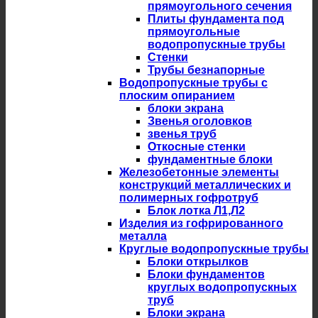
прямоугольного сечения
Плиты фундамента под
прямоугольные
водопропускные трубы
Стенки
Трубы безнапорные
Водопропускные трубы с
плоским опиранием
блоки экрана
Звенья оголовков
звенья труб
Откосные стенки
фундаментные блоки
Железобетонные элементы
конструкций металлических и
полимерных гофротруб
Блок лотка Л1,Л2
Изделия из гофрированного
металла
Круглые водопропускные трубы
Блоки открылков
Блоки фундаментов
круглых водопропускных
труб
Блоки экрана