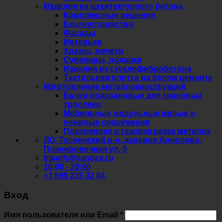
Изделия из архитектурного бетона
Комплексные решения
Благоустройство
Фасады
Интерьер
Храмы, мечети
Сувениры, подарки
Изделия из стеклофибробетона
Тактильная плитка на белом цементе
Изготовление металлоконструкций
Балки подкрановые для крановых
троллеев
Мобильные модульные жилые и
нежилые сооружения
Плазменная и газовая резка металла
ЛО, Тосненский р-н, деревня Аннолово,
Планировочная ул. 5
blparh@yandex.ru
10:00 - 20:00
+7 995 235 32 04
Вход
Обязательно
Имя пользователя или Email
*