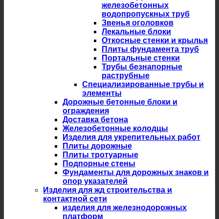
железобетонных
водопропускных труб
Звенья оголовков
Лекальные блоки
Откосные стенки и крылья
Плиты фундамента труб
Портальные стенки
Трубы безнапорные
раструбные
Специализированные трубы и
элементы
Дорожные бетонные блоки и
ограждения
Доставка бетона
Железобетонные колодцы
Изделия для укрепительных работ
Плиты дорожные
Плиты тротуарные
Подпорные стены
Фундаменты для дорожных знаков и
опор указателей
Изделия для жд строительства и
контактной сети
изделия для железнодорожных
платформ