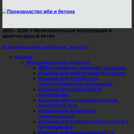
2025 - 2026 ©
Железобетонные конструкции и
архитектурный бетон
Разработка сайта: веб-студия "Хэндрег"
Каталог
Железобетонные изделия
ЖБИ изделия по чертежам заказчика
Изделия для нефтегазовой отрасли
Изделия для устройства
гидротехнических сооружений
Изделия для теплотрасс и
канализации
Изделия для жд строительства и
контактной сети
Изделия для дорожного
строительства
Изделия для строительства мостов и
путепроводов
Изделия для промышленного и