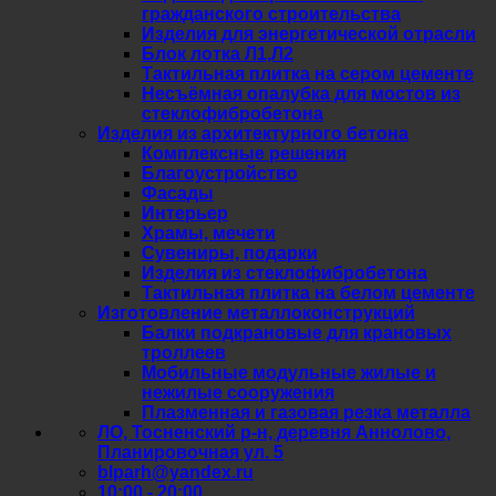
гражданского строительства
Изделия для энергетической отрасли
Блок лотка Л1,Л2
Тактильная плитка на сером цементе
Несъёмная опалубка для мостов из
стеклофибробетона
Изделия из архитектурного бетона
Комплексные решения
Благоустройство
Фасады
Интерьер
Храмы, мечети
Сувениры, подарки
Изделия из стеклофибробетона
Тактильная плитка на белом цементе
Изготовление металлоконструкций
Балки подкрановые для крановых
троллеев
Мобильные модульные жилые и
нежилые сооружения
Плазменная и газовая резка металла
ЛО, Тосненский р-н, деревня Аннолово,
Планировочная ул. 5
blparh@yandex.ru
10:00 - 20:00