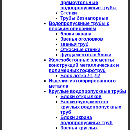
прямоугольные
водопропускные трубы
Стенки
Трубы безнапорные
Водопропускные трубы с
плоским опиранием
блоки экрана
Звенья оголовков
звенья труб
Откосные стенки
фундаментные блоки
Железобетонные элементы
конструкций металлических и
полимерных гофротруб
Блок лотка Л1,Л2
Изделия из гофрированного
металла
Круглые водопропускные трубы
Блоки открылков
Блоки фундаментов
круглых водопропускных
труб
Блоки экрана
водопропускных труб
Звенья круглых