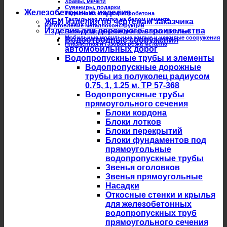
Храмы, мечети
Сувениры, подарки
Железобетонные изделия
Изделия из стеклофибробетона
Тактильная плитка на белом цементе
ЖБИ изделия по чертежам заказчика
Изготовление металлоконструкций
Изделия для дорожного строительства
Балки подкрановые для крановых троллеев
Мобильные модульные жилые и нежилые сооружения
Водоотводные сооружения
Плазменная и газовая резка металла
автомобильных дорог
Водопропускные трубы и элементы
Водопропускные дорожные
трубы из полуколец радиусом
0.75, 1, 1.25 м. ТР 57-368
Водопропускные трубы
прямоугольного сечения
Блоки кордона
Блоки лотков
Блоки перекрытий
Блоки фундаментов под
прямоугольные
водопропускные трубы
Звенья оголовков
Звенья прямоугольные
Насадки
Откосные стенки и крылья
для железобетонных
водопропускных труб
прямоугольного сечения