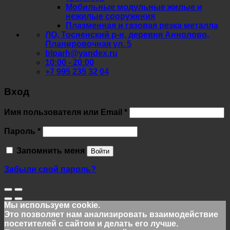
Мобильные модульные жилые и
нежилые сооружения
Плазменная и газовая резка металла
ЛО, Тосненский р-н, деревня Аннолово,
Планировочная ул. 5
blparh@yandex.ru
10:00 - 20:00
+7 995 235 32 04
Вход
Обязательно
Имя пользователя или Email
*
Обязательно
Пароль
*
Запомнить меня
Войти
Забыли свой пароль?
Мы используем cookie.
Это позволяет нам анализировать взаимодействие
посетителей с сайтом и делать его лучше.