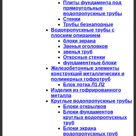
Плиты фундамента под
прямоугольные
водопропускные трубы
Стенки
Трубы безнапорные
Водопропускные трубы с
плоским опиранием
блоки экрана
Звенья оголовков
звенья труб
Откосные стенки
фундаментные блоки
Железобетонные элементы
конструкций металлических и
полимерных гофротруб
Блок лотка Л1,Л2
Изделия из гофрированного
металла
Круглые водопропускные трубы
Блоки открылков
Блоки фундаментов
круглых водопропускных
труб
Блоки экрана
водопропускных труб