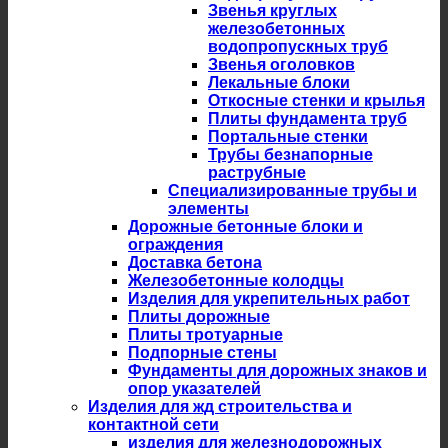
Звенья круглых
железобетонных
водопропускных труб
Звенья оголовков
Лекальные блоки
Откосные стенки и крылья
Плиты фундамента труб
Портальные стенки
Трубы безнапорные
раструбные
Специализированные трубы и
элементы
Дорожные бетонные блоки и
ограждения
Доставка бетона
Железобетонные колодцы
Изделия для укрепительных работ
Плиты дорожные
Плиты тротуарные
Подпорные стены
Фундаменты для дорожных знаков и
опор указателей
Изделия для жд строительства и
контактной сети
изделия для железнодорожных