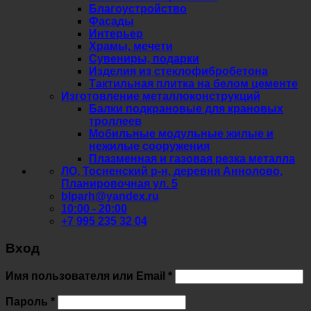
Благоустройство
Фасады
Интерьер
Храмы, мечети
Сувениры, подарки
Изделия из стеклофибробетона
Тактильная плитка на белом цементе
Изготовление металлоконструкций
Балки подкрановые для крановых
троллеев
Мобильные модульные жилые и
нежилые сооружения
Плазменная и газовая резка металла
ЛО, Тосненский р-н, деревня Аннолово,
Планировочная ул. 5
blparh@yandex.ru
10:00 - 20:00
+7 995 235 32 04
Вход
Обязательно
Имя пользователя или Email
*
Обязательно
Пароль
*