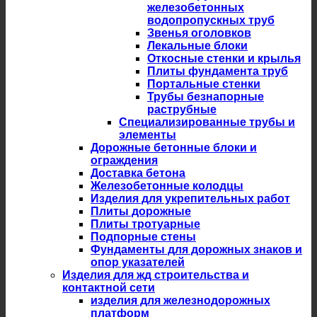
железобетонных
водопропускных труб
Звенья оголовков
Лекальные блоки
Откосные стенки и крылья
Плиты фундамента труб
Портальные стенки
Трубы безнапорные
раструбные
Специализированные трубы и
элементы
Дорожные бетонные блоки и
ограждения
Доставка бетона
Железобетонные колодцы
Изделия для укрепительных работ
Плиты дорожные
Плиты тротуарные
Подпорные стены
Фундаменты для дорожных знаков и
опор указателей
Изделия для жд строительства и
контактной сети
изделия для железнодорожных
платформ