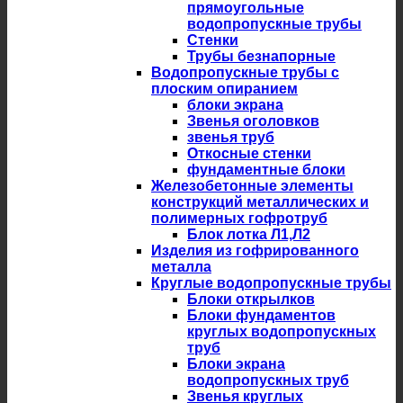
прямоугольные
водопропускные трубы
Стенки
Трубы безнапорные
Водопропускные трубы с
плоским опиранием
блоки экрана
Звенья оголовков
звенья труб
Откосные стенки
фундаментные блоки
Железобетонные элементы
конструкций металлических и
полимерных гофротруб
Блок лотка Л1,Л2
Изделия из гофрированного
металла
Круглые водопропускные трубы
Блоки открылков
Блоки фундаментов
круглых водопропускных
труб
Блоки экрана
водопропускных труб
Звенья круглых