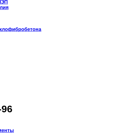
ЛЭП
лия
еклофибробетона
-96
ементы