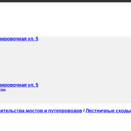
нировочная ул. 5
нировочная ул. 5
ства
оительства мостов и путепроводов
/
Лестничные сходы,