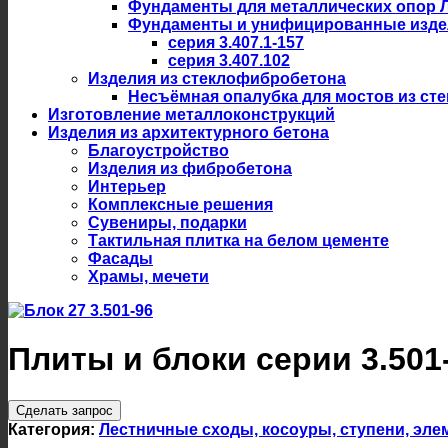
Фундаменты для металлических опор 
Фундаменты и унифицированные изде
серия 3.407.1-157
серия 3.407.102
Изделия из стеклофибробетона
Несъёмная опалубка для мостов из ст
Изготовление металлоконструкций
Изделия из архитектурного бетона
Благоустройство
Изделия из фибробетона
Интерьер
Комплексные решения
Сувениры, подарки
Тактильная плитка на белом цементе
Фасады
Храмы, мечети
Плиты и блоки серии 3.501
Сделать запрос
Категория:
Лестничные сходы, косоуры, ступени, эл