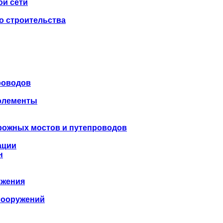
ой сети
о строительства
роводов
 элементы
рожных мостов и путепроводов
ации
н
бжения
сооружений