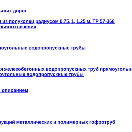
ьных дорог
 полуколец радиусом 0.75, 1, 1.25 м. ТР 57-368
льного сечения
моугольные водопропускные трубы
ля железобетонных водопропускных труб прямоугольн
оугольные водопропускные трубы
м опиранием
укций металлических и полимерных гофротруб