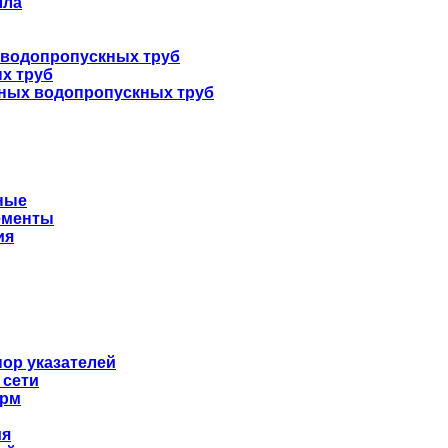
лла
 водопропускных труб
х труб
нных водопропускных труб
ные
ементы
ия
ор указателей
 сети
орм
ия