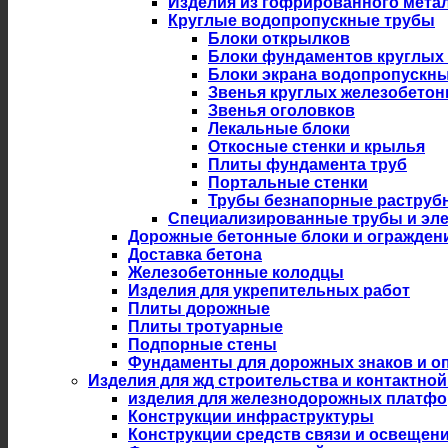
Изделия из гофрированного мета
Круглые водопропускные трубы
Блоки открылков
Блоки фундаментов круглых
Блоки экрана водопропускны
Звенья круглых железобето
Звенья оголовков
Лекальные блоки
Откосные стенки и крылья
Плиты фундамента труб
Портальные стенки
Трубы безнапорные раструб
Специализированные трубы и эл
Дорожные бетонные блоки и огражден
Доставка бетона
Железобетонные колодцы
Изделия для укрепительных работ
Плиты дорожные
Плиты тротуарные
Подпорные стены
Фундаменты для дорожных знаков и оп
Изделия для жд строительства и контактной
изделия для железнодорожных платф
Конструкции инфраструктуры
Конструкции средств связи и освещен