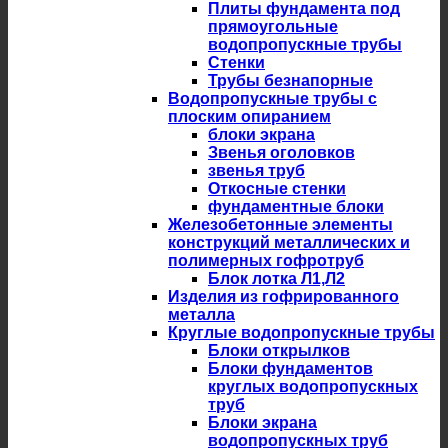
Плиты фундамента под
прямоугольные
водопропускные трубы
Стенки
Трубы безнапорные
Водопропускные трубы с
плоским опиранием
блоки экрана
Звенья оголовков
звенья труб
Откосные стенки
фундаментные блоки
Железобетонные элементы
конструкций металлических и
полимерных гофротруб
Блок лотка Л1,Л2
Изделия из гофрированного
металла
Круглые водопропускные трубы
Блоки открылков
Блоки фундаментов
круглых водопропускных
труб
Блоки экрана
водопропускных труб