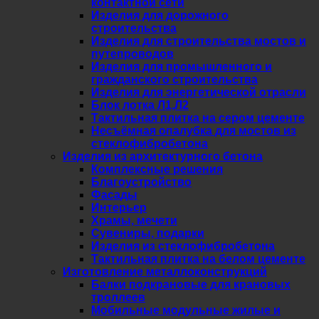
контактной сети
Изделия для дорожного
строительства
Изделия для строительства мостов и
путепроводов
Изделия для промышленного и
гражданского строительства
Изделия для энергетической отрасли
Блок лотка Л1,Л2
Тактильная плитка на сером цементе
Несъёмная опалубка для мостов из
стеклофибробетона
Изделия из архитектурного бетона
Комплексные решения
Благоустройство
Фасады
Интерьер
Храмы, мечети
Сувениры, подарки
Изделия из стеклофибробетона
Тактильная плитка на белом цементе
Изготовление металлоконструкций
Балки подкрановые для крановых
троллеев
Мобильные модульные жилые и