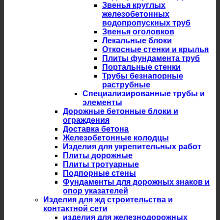
Звенья круглых
железобетонных
водопропускных труб
Звенья оголовков
Лекальные блоки
Откосные стенки и крылья
Плиты фундамента труб
Портальные стенки
Трубы безнапорные
раструбные
Специализированные трубы и
элементы
Дорожные бетонные блоки и
ограждения
Доставка бетона
Железобетонные колодцы
Изделия для укрепительных работ
Плиты дорожные
Плиты тротуарные
Подпорные стены
Фундаменты для дорожных знаков и
опор указателей
Изделия для жд строительства и
контактной сети
изделия для железнодорожных