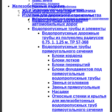
Храмы, мечети
Сувениры, подарки
Железобетонные изделия
Изделия из стеклофибробетона
Тактильная плитка на белом цементе
ЖБИ изделия по чертежам заказчика
Изготовление металлоконструкций
Изделия для дорожного строительства
Балки подкрановые для крановых троллеев
Мобильные модульные жилые и нежилые сооружения
Водоотводные сооружения
Плазменная и газовая резка металла
автомобильных дорог
Водопропускные трубы и элементы
Водопропускные дорожные
трубы из полуколец радиусом
0.75, 1, 1.25 м. ТР 57-368
Водопропускные трубы
прямоугольного сечения
Блоки кордона
Блоки лотков
Блоки перекрытий
Блоки фундаментов под
прямоугольные
водопропускные трубы
Звенья оголовков
Звенья прямоугольные
Насадки
Откосные стенки и крылья
для железобетонных
водопропускных труб
прямоугольного сечения