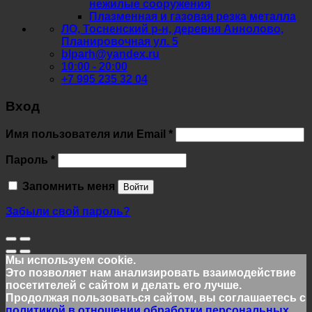
нежилые сооружения
Плазменная и газовая резка металла
ЛО, Тосненский р-н, деревня Аннолово,
Планировочная ул. 5
blparh@yandex.ru
10:00 - 20:00
+7 995 235 32 04
Вход
Обязательно
Имя пользователя или Email
*
Обязательно
Пароль
*
Запомнить меня
Войти
Забыли свой пароль?
Мы используем cookie.
Это позволяет нам анализировать взаимодействие
посетителей с сайтом и делать его лучше.
Продолжая пользоваться сайтом, вы соглашаетесь с
политикой в отношении обработки персональных