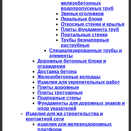
железобетонных
водопропускных труб
Звенья оголовков
Лекальные блоки
Откосные стенки и крылья
Плиты фундамента труб
Портальные стенки
Трубы безнапорные
раструбные
Специализированные трубы и
элементы
Дорожные бетонные блоки и
ограждения
Доставка бетона
Железобетонные колодцы
Изделия для укрепительных работ
Плиты дорожные
Плиты тротуарные
Подпорные стены
Фундаменты для дорожных знаков и
опор указателей
Изделия для жд строительства и
контактной сети
изделия для железнодорожных
платформ