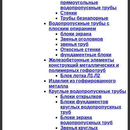
прямоугольные
водопропускные трубы
Стенки
Трубы безнапорные
Водопропускные трубы с
плоским опиранием
блоки экрана
Звенья оголовков
звенья труб
Откосные стенки
фундаментные блоки
Железобетонные элементы
конструкций металлических и
полимерных гофротруб
Блок лотка Л1,Л2
Изделия из гофрированного
металла
Круглые водопропускные трубы
Блоки открылков
Блоки фундаментов
круглых водопропускных
труб
Блоки экрана
водопропускных труб
Звенья круглых