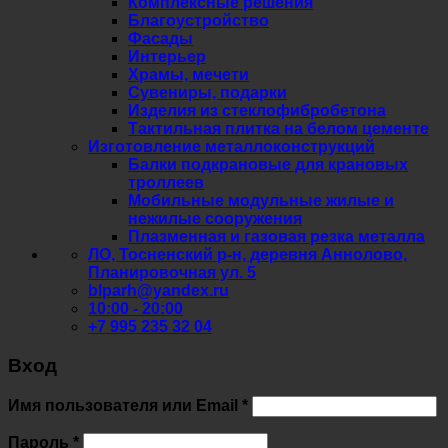
Комплексные решения
Благоустройство
Фасады
Интерьер
Храмы, мечети
Сувениры, подарки
Изделия из стеклофибробетона
Тактильная плитка на белом цементе
Изготовление металлоконструкций
Балки подкрановые для крановых
троллеев
Мобильные модульные жилые и
нежилые сооружения
Плазменная и газовая резка металла
ЛО, Тосненский р-н, деревня Аннолово,
Планировочная ул. 5
blparh@yandex.ru
10:00 - 20:00
+7 995 235 32 04
Вход
Обязательно
Имя пользователя или Email
*
Обязательно
Пароль
*