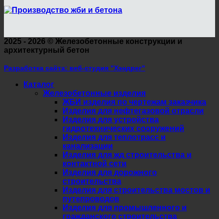
2025 - 2026 ©
Железобетонные конструкции и
архитектурный бетон
Разработка сайта: веб-студия "Хэндрег"
Каталог
Железобетонные изделия
ЖБИ изделия по чертежам заказчика
Изделия для нефтегазовой отрасли
Изделия для устройства
гидротехнических сооружений
Изделия для теплотрасс и
канализации
Изделия для жд строительства и
контактной сети
Изделия для дорожного
строительства
Изделия для строительства мостов и
путепроводов
Изделия для промышленного и
гражданского строительства