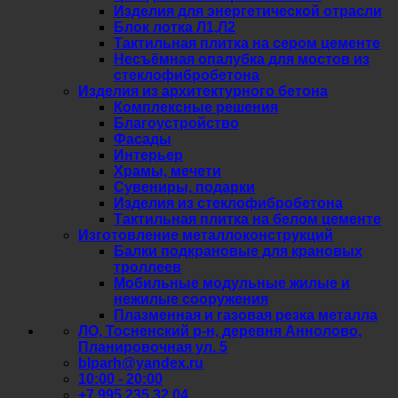
Изделия для энергетической отрасли
Блок лотка Л1,Л2
Тактильная плитка на сером цементе
Несъёмная опалубка для мостов из
стеклофибробетона
Изделия из архитектурного бетона
Комплексные решения
Благоустройство
Фасады
Интерьер
Храмы, мечети
Сувениры, подарки
Изделия из стеклофибробетона
Тактильная плитка на белом цементе
Изготовление металлоконструкций
Балки подкрановые для крановых
троллеев
Мобильные модульные жилые и
нежилые сооружения
Плазменная и газовая резка металла
ЛО, Тосненский р-н, деревня Аннолово,
Планировочная ул. 5
blparh@yandex.ru
10:00 - 20:00
+7 995 235 32 04