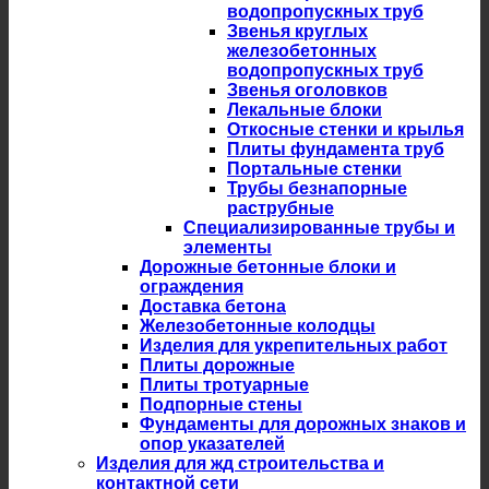
водопропускных труб
Звенья круглых
железобетонных
водопропускных труб
Звенья оголовков
Лекальные блоки
Откосные стенки и крылья
Плиты фундамента труб
Портальные стенки
Трубы безнапорные
раструбные
Специализированные трубы и
элементы
Дорожные бетонные блоки и
ограждения
Доставка бетона
Железобетонные колодцы
Изделия для укрепительных работ
Плиты дорожные
Плиты тротуарные
Подпорные стены
Фундаменты для дорожных знаков и
опор указателей
Изделия для жд строительства и
контактной сети