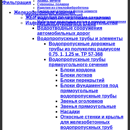
Храмы, мечети
Фильтрация
Сувениры, подарки
Изделия из стеклофибробетона
Тактильная плитка на белом цементе
Железобетонные изделия
Изготовление металлоконструкций
ЖБИ изделия по чертежам заказчика
Балки подкрановые для крановых троллеев
Мобильные модульные жилые и нежилые сооружения
Изделия для дорожного строительства
Плазменная и газовая резка металла
Водоотводные сооружения
автомобильных дорог
Водопропускные трубы и элементы
Водопропускные дорожные
трубы из полуколец радиусом
0.75, 1, 1.25 м. ТР 57-368
Водопропускные трубы
прямоугольного сечения
Блоки кордона
Блоки лотков
Блоки перекрытий
Блоки фундаментов под
прямоугольные
водопропускные трубы
Звенья оголовков
Звенья прямоугольные
Насадки
Откосные стенки и крылья
для железобетонных
водопропускных труб