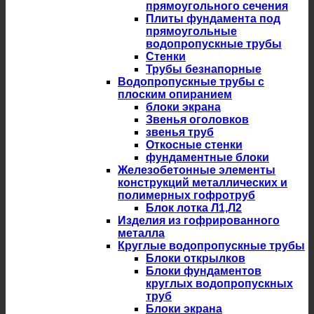
прямоугольного сечения
Плиты фундамента под
прямоугольные
водопропускные трубы
Стенки
Трубы безнапорные
Водопропускные трубы с
плоским опиранием
блоки экрана
Звенья оголовков
звенья труб
Откосные стенки
фундаментные блоки
Железобетонные элементы
конструкций металлических и
полимерных гофротруб
Блок лотка Л1,Л2
Изделия из гофрированного
металла
Круглые водопропускные трубы
Блоки открылков
Блоки фундаментов
круглых водопропускных
труб
Блоки экрана