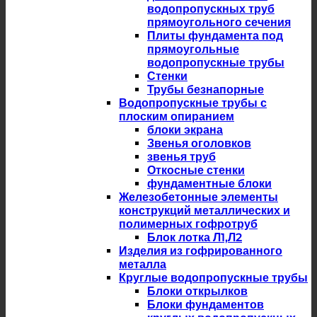
водопропускных труб
прямоугольного сечения
Плиты фундамента под
прямоугольные
водопропускные трубы
Стенки
Трубы безнапорные
Водопропускные трубы с
плоским опиранием
блоки экрана
Звенья оголовков
звенья труб
Откосные стенки
фундаментные блоки
Железобетонные элементы
конструкций металлических и
полимерных гофротруб
Блок лотка Л1,Л2
Изделия из гофрированного
металла
Круглые водопропускные трубы
Блоки открылков
Блоки фундаментов