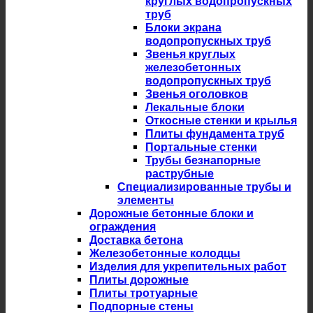
круглых водопропускных
труб
Блоки экрана
водопропускных труб
Звенья круглых
железобетонных
водопропускных труб
Звенья оголовков
Лекальные блоки
Откосные стенки и крылья
Плиты фундамента труб
Портальные стенки
Трубы безнапорные
раструбные
Специализированные трубы и
элементы
Дорожные бетонные блоки и
ограждения
Доставка бетона
Железобетонные колодцы
Изделия для укрепительных работ
Плиты дорожные
Плиты тротуарные
Подпорные стены