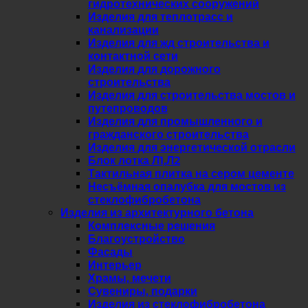
гидротехнических сооружений
Изделия для теплотрасс и
канализации
Изделия для жд строительства и
контактной сети
Изделия для дорожного
строительства
Изделия для строительства мостов и
путепроводов
Изделия для промышленного и
гражданского строительства
Изделия для энергетической отрасли
Блок лотка Л1,Л2
Тактильная плитка на сером цементе
Несъёмная опалубка для мостов из
стеклофибробетона
Изделия из архитектурного бетона
Комплексные решения
Благоустройство
Фасады
Интерьер
Храмы, мечети
Сувениры, подарки
Изделия из стеклофибробетона