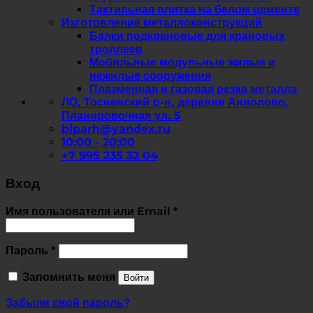
Тактильная плитка на белом цементе
Изготовление металлоконструкций
Балки подкрановые для крановых
троллеев
Мобильные модульные жилые и
нежилые сооружения
Плазменная и газовая резка металла
ЛО, Тосненский р-н, деревня Аннолово,
Планировочная ул. 5
blparh@yandex.ru
10:00 - 20:00
+7 995 235 32 04
Вход
Обязательно
Имя пользователя или Email
*
Обязательно
Пароль
*
Запомнить меня
Войти
Забыли свой пароль?