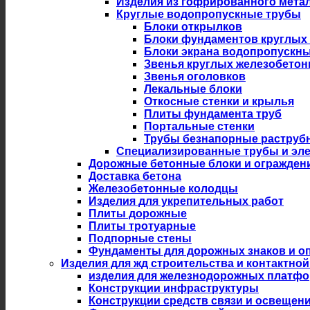
Изделия из гофрированного мета
Круглые водопропускные трубы
Блоки открылков
Блоки фундаментов круглых
Блоки экрана водопропускны
Звенья круглых железобето
Звенья оголовков
Лекальные блоки
Откосные стенки и крылья
Плиты фундамента труб
Портальные стенки
Трубы безнапорные раструб
Специализированные трубы и эл
Дорожные бетонные блоки и огражден
Доставка бетона
Железобетонные колодцы
Изделия для укрепительных работ
Плиты дорожные
Плиты тротуарные
Подпорные стены
Фундаменты для дорожных знаков и оп
Изделия для жд строительства и контактной
изделия для железнодорожных платф
Конструкции инфраструктуры
Конструкции средств связи и освещен