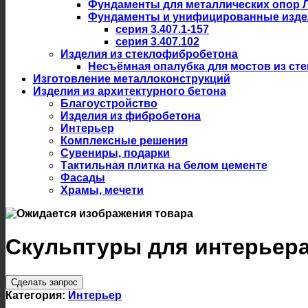
Фундаменты для металлических опор 
Фундаменты и унифицированные изде
серия 3.407.1-157
серия 3.407.102
Изделия из стеклофибробетона
Несъёмная опалубка для мостов из ст
Изготовление металлоконструкций
Изделия из архитектурного бетона
Благоустройство
Изделия из фибробетона
Интерьер
Комплексные решения
Сувениры, подарки
Тактильная плитка на белом цементе
Фасады
Храмы, мечети
Скульптуры для интерьера
Сделать запрос
Категория:
Интерьер