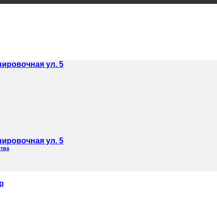
нировочная ул. 5
нировочная ул. 5
ства
р