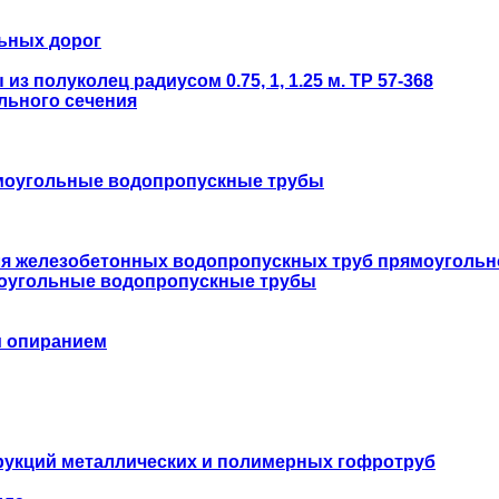
ьных дорог
 полуколец радиусом 0.75, 1, 1.25 м. ТР 57-368
льного сечения
моугольные водопропускные трубы
ля железобетонных водопропускных труб прямоугольн
оугольные водопропускные трубы
м опиранием
укций металлических и полимерных гофротруб