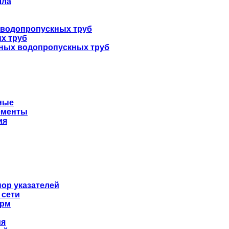
лла
 водопропускных труб
х труб
нных водопропускных труб
ные
ементы
ия
ор указателей
 сети
орм
ия