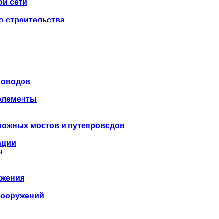
ой сети
о строительства
роводов
 элементы
рожных мостов и путепроводов
ации
н
бжения
сооружений