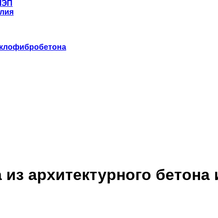
ЛЭП
лия
еклофибробетона
 из архитектурного бетона