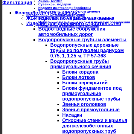
Храмы, мечети
Фильтрация
Сувениры, подарки
Изделия из стеклофибробетона
Тактильная плитка на белом цементе
Железобетонные изделия
Изготовление металлоконструкций
ЖБИ изделия по чертежам заказчика
Балки подкрановые для крановых троллеев
Мобильные модульные жилые и нежилые сооружения
Изделия для дорожного строительства
Плазменная и газовая резка металла
Водоотводные сооружения
автомобильных дорог
Водопропускные трубы и элементы
Водопропускные дорожные
трубы из полуколец радиусом
0.75, 1, 1.25 м. ТР 57-368
Водопропускные трубы
прямоугольного сечения
Блоки кордона
Блоки лотков
Блоки перекрытий
Блоки фундаментов под
прямоугольные
водопропускные трубы
Звенья оголовков
Звенья прямоугольные
Насадки
Откосные стенки и крылья
для железобетонных
водопропускных труб