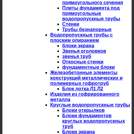
прямоугольного сечения
Плиты фундамента под
прямоугольные
водопропускные трубы
Стенки
Трубы безнапорные
Водопропускные трубы с
плоским опиранием
блоки экрана
Звенья оголовков
звенья труб
Откосные стенки
фундаментные блоки
Железобетонные элементы
конструкций металлических и
полимерных гофротруб
Блок лотка Л1,Л2
Изделия из гофрированного
металла
Круглые водопропускные трубы
Блоки открылков
Блоки фундаментов
круглых водопропускных
труб
Блоки экрана