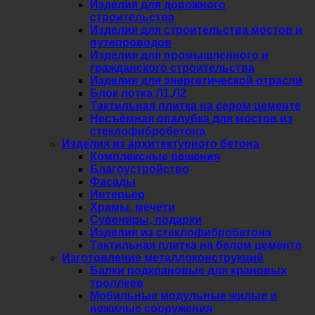
Изделия для дорожного
строительства
Изделия для строительства мостов и
путепроводов
Изделия для промышленного и
гражданского строительства
Изделия для энергетической отрасли
Блок лотка Л1,Л2
Тактильная плитка на сером цементе
Несъёмная опалубка для мостов из
стеклофибробетона
Изделия из архитектурного бетона
Комплексные решения
Благоустройство
Фасады
Интерьер
Храмы, мечети
Сувениры, подарки
Изделия из стеклофибробетона
Тактильная плитка на белом цементе
Изготовление металлоконструкций
Балки подкрановые для крановых
троллеев
Мобильные модульные жилые и
нежилые сооружения