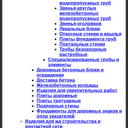
водопропускных труб
Звенья круглых
железобетонных
водопропускных труб
Звенья оголовков
Лекальные блоки
Откосные стенки и крылья
Плиты фундамента труб
Портальные стенки
Трубы безнапорные
раструбные
Специализированные трубы и
элементы
Дорожные бетонные блоки и
ограждения
Доставка бетона
Железобетонные колодцы
Изделия для укрепительных работ
Плиты дорожные
Плиты тротуарные
Подпорные стены
Фундаменты для дорожных знаков и
опор указателей
Изделия для жд строительства и
контактной сети