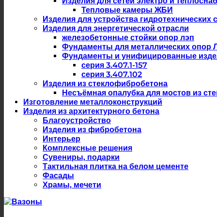
Изделия для сетей электро и теплосна
Тепловые камеры ЖБИ
Изделия для устройства гидротехнических 
Изделия для энергетической отрасли
железобетонные стойки опор лэп
Фундаменты для металлических опор 
Фундаменты и унифицированные изде
серия 3.407.1-157
серия 3.407.102
Изделия из стеклофибробетона
Несъёмная опалубка для мостов из ст
Изготовление металлоконструкций
Изделия из архитектурного бетона
Благоустройство
Изделия из фибробетона
Интерьер
Комплексные решения
Сувениры, подарки
Тактильная плитка на белом цементе
Фасады
Храмы, мечети