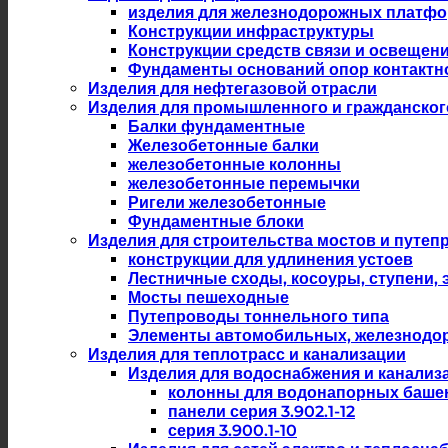
изделия для железнодорожных платф
Конструкции инфраструктуры
Конструкции средств связи и освещен
Фундаменты оснований опор контактн
Изделия для нефтегазовой отрасли
Изделия для промышленного и гражданског
Балки фундаментные
Железобетонные балки
железобетонные колонны
железобетонные перемычки
Ригели железобетонные
Фундаментные блоки
Изделия для строительства мостов и путеп
конструкции для удлинения устоев
Лестничные сходы, косоуры, ступени,
Мосты пешеходные
Путепроводы тоннельного типа
Элементы автомобильных, железнодо
Изделия для теплотрасс и канализации
Изделия для водоснабжения и канализ
колонны для водонапорных баше
панели серия 3.902.1-12
серия 3.900.1-10