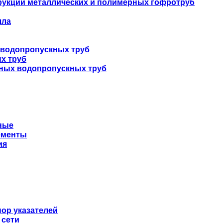
укций металлических и полимерных гофротруб
лла
 водопропускных труб
х труб
нных водопропускных труб
ные
ементы
ия
ор указателей
 сети