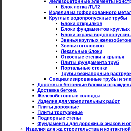
Железобетонные элементы констр
Блок лотка Л1,Л2
Изделия из гофрированного мета
Круглые водопропускные трубы
Блоки открылков
Блоки фундаментов круглых
Блоки экрана водопропускны
Звенья круглых железобето
Звенья оголовков
Лекальные блоки
Откосные стенки и крылья
Плиты фундамента труб
Портальные стенки
Трубы безнапорные раструб
Специализированные трубы и эл
Дорожные бетонные блоки и огражден
Доставка бетона
Железобетонные колодцы
Изделия для укрепительных работ
Плиты дорожные
Плиты тротуарные
Подпорные стены
Фундаменты для дорожных знаков и оп
Изделия для жд строительства и контактной