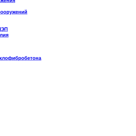
бжения
сооружений
ЛЭП
лия
еклофибробетона