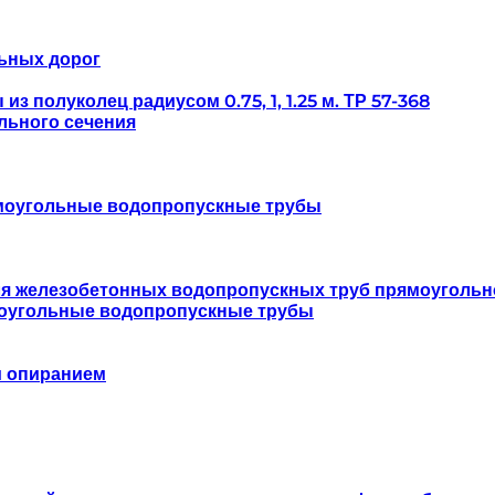
ьных дорог
 полуколец радиусом 0.75, 1, 1.25 м. ТР 57-368
льного сечения
моугольные водопропускные трубы
ля железобетонных водопропускных труб прямоугольн
оугольные водопропускные трубы
м опиранием