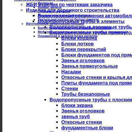
Интерьер
ЖБИ изделия по чертежам заказчика
Храмы, мечети
Изделия для дорожного строительства
Сувениры, подарки
Водоотводные сооружения автомобил
Изделия из стеклофибробетона
Тактильная плитка на белом цементе
Водопропускные трубы и элементы
Изготовление металлоконструкций
Водопропускные дорожные трубы из
Балки подкрановые для крановых троллеев
Мобильные модульные жилые и нежилые сооружения
Водопропускные трубы прямоуго
Плазменная и газовая резка металла
Блоки кордона
Блоки лотков
Блоки перекрытий
Блоки фундаментов под пря
Звенья оголовков
Звенья прямоугольные
Насадки
Откосные стенки и крылья д
Плиты фундамента под прям
Стенки
Трубы безнапорные
Водопропускные трубы с плоски
блоки экрана
Звенья оголовков
звенья труб
Откосные стенки
фундаментные блоки