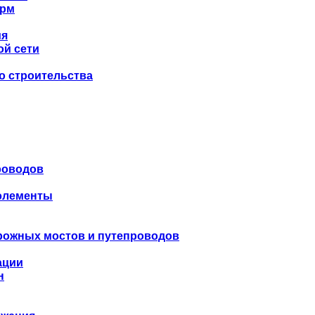
орм
ия
ой сети
о строительства
роводов
 элементы
рожных мостов и путепроводов
ации
н